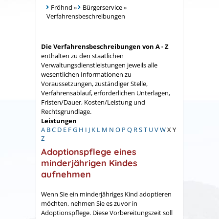
Fröhnd
»
Bürgerservice
»
Verfahrensbeschreibungen
Die Verfahrensbeschreibungen von A - Z
enthalten zu den staatlichen
Verwaltungsdienstleistungen jeweils alle
wesentlichen Informationen zu
Voraussetzungen, zuständiger Stelle,
Verfahrensablauf, erforderlichen Unterlagen,
Fristen/Dauer, Kosten/Leistung und
Rechtsgrundlage.
Leistungen
A
B
C
D
E
F
G
H
I
J
K
L
M
N
O
P
Q
R
S
T
U
V
W
X
Y
Z
Adoptionspflege eines
minderjährigen Kindes
aufnehmen
Wenn Sie ein minderjähriges Kind adoptieren
möchten, nehmen Sie es zuvor in
Adoptionspflege. Diese Vorbereitungszeit soll