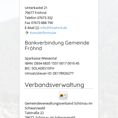
Unterkastel 21
79677 Fröhnd
Telefon 07673 332
Fax 07673 888 790
E-Mail
info@froehnd.de
Kontaktformular
Bankverbindung Gemeinde
Fröhnd
Sparkasse Wiesental
IBAN: DE64 6835 1557 0017 0016 45
BIC: SOLADES1SFH
Umsatzsteuer-ID: DE178926277
Verbandsverwaltung
Gemeindeverwaltungsverband Schönau im
Schwarzwald
Talstraße 22
79677
Schönau im Schwarzwald