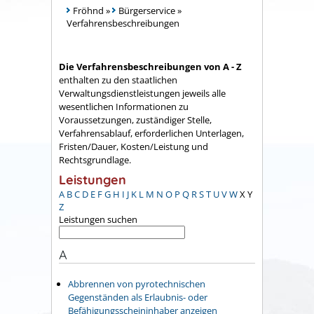
Fröhnd
»
Bürgerservice
»
Verfahrensbeschreibungen
Die Verfahrensbeschreibungen von A - Z
enthalten zu den staatlichen
Verwaltungsdienstleistungen jeweils alle
wesentlichen Informationen zu
Voraussetzungen, zuständiger Stelle,
Verfahrensablauf, erforderlichen Unterlagen,
Fristen/Dauer, Kosten/Leistung und
Rechtsgrundlage.
Leistungen
A
B
C
D
E
F
G
H
I
J
K
L
M
N
O
P
Q
R
S
T
U
V
W
X
Y
Z
Leistungen suchen
A
Abbrennen von pyrotechnischen
Gegenständen als Erlaubnis- oder
Befähigungsscheininhaber anzeigen