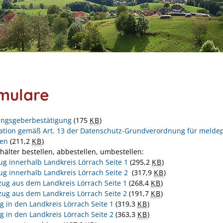
mulare
ngsgeberbestätigung
(175
KB
)
ation gemäß Art. 13 der Datenschutz-Grundverordnung für meldepf
nen
(211,2
KB
)
hälter bestellen, abbestellen, umbestellen:
g innerhalb Landkreis Lörrach Seite 1
(295,2
KB
)
g innerhalb Landkreis Lörrach Seite 2
(317,9
KB
)
ug aus dem Landkreis Lörrach Seite 1
(268,4
KB
)
ug aus dem Landkreis Lörrach Seite 2
(191,7
KB
)
g in den Landkreis Lörrach Seite 1
(319,3
KB
)
g in den Landkreis Lörrach Seite 2
(363,3
KB
)