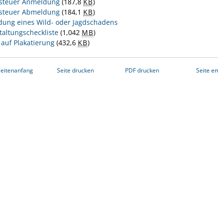
steuer Anmeldung
(187,8
KB
)
steuer Abmeldung
(184,1
KB
)
ung eines Wild- oder Jagdschadens
taltungscheckliste
(1,042
MB
)
 auf Plakatierung
(432,6
KB
)
eitenanfang
Seite drucken
PDF drucken
Seite e