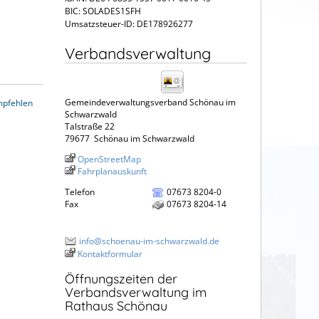
BIC: SOLADES1SFH
Umsatzsteuer-ID: DE178926277
Verbandsverwaltung
Gemeindeverwaltungsverband Schönau im
mpfehlen
Schwarzwald
Talstraße 22
79677
Schönau im Schwarzwald
OpenStreetMap
Fahrplanauskunft
Telefon
07673 8204-0
Fax
07673 8204-14
info@schoenau-im-schwarzwald.de
Kontaktformular
Öffnungszeiten der
Verbandsverwaltung im
Rathaus Schönau