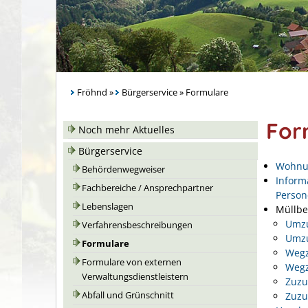
Fröhnd
»
Bürgerservice
»
Formulare
For
Noch mehr Aktuelles
Bürgerservice
Wohnu
Behördenwegweiser
Inform
Fachbereiche / Ansprechpartner
Perso
Lebenslagen
Müllbe
Umzu
Verfahrensbeschreibungen
Umzu
Formulare
Wegz
Formulare von externen
Wegz
Verwaltungsdienstleistern
Zuzu
Zuzu
Abfall und Grünschnitt