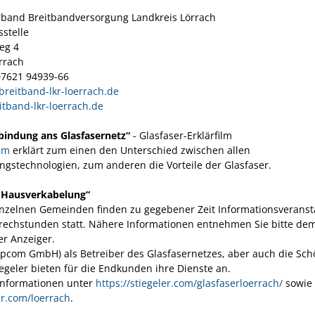
band Breitbandversorgung Landkreis Lörrach
sstelle
eg 4
rrach
07621 94939-66
breitband-lkr-loerrach.de
tband-lkr-loerrach.de
bindung ans Glasfasernetz“
- Glasfaser-Erklärfilm
ilm
erklärt zum einen den Unterschied zwischen allen
ngstechnologien, zum anderen die Vorteile der Glasfaser.
 Hausverkabelung“
inzelnen Gemeinden finden zu gegebener Zeit Informationsverans
rechstunden statt. Nähere Informationen entnehmen Sie bitte de
r Anzeiger.
pcom GmbH) als Betreiber des Glasfasernetzes, aber auch die Sc
iegeler bieten für die Endkunden ihre Dienste an.
Informationen unter
https://stiegeler.com/glasfaserloerrach/
sowie 
r.com/loerrach
.