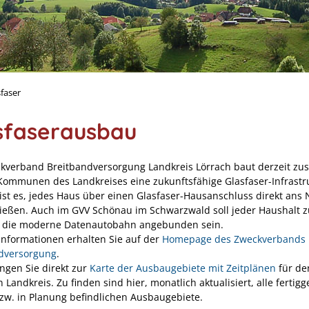
sfaser
sfaserausbau
kverband Breitbandversorgung Landkreis Lörrach baut derzeit z
Kommunen des Landkreises eine zukunftsfähige Glasfaser-Infrastr
 ist es, jedes Haus über einen Glasfaser-Hausanschluss direkt ans 
ießen. Auch im GVV Schönau im Schwarzwald soll jeder Haushalt z
n die moderne Datenautobahn angebunden sein.
 Informationen erhalten Sie auf der
Homepage des Zweckverbands
dversorgung
.
angen Sie direkt zur
Karte der Ausbaugebiete mit Zeitplänen
für de
Landkreis. Zu finden sind hier, monatlich aktualisiert, alle fertigge
zw. in Planung befindlichen Ausbaugebiete.