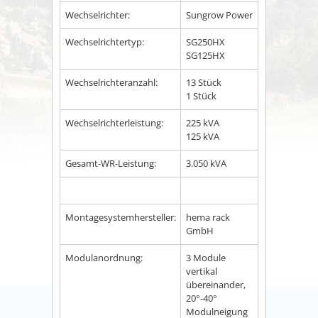
Wechselrichter:
Sungrow Power
Wechselrichtertyp:
SG250HX
SG125HX
Wechselrichteranzahl:
13 Stück
1 Stück
Wechselrichterleistung:
225 kVA
125 kVA
Gesamt-WR-Leistung:
3.050 kVA
Montagesystemhersteller:
hema rack
GmbH
Modulanordnung:
3 Module
vertikal
übereinander,
20°-40°
Modulneigung