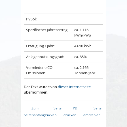
PVSol:
Spezifischer Jahresertrag:
ca. 1.116
kWh/kWp
Erzeugung / Jahr:
4.610 kWh
Anlagennutzungsgrad:
ca. 85%
Vermiedene CO -
ca. 2.166
Emissionen:
Tonnen/Jahr
Der Text wurde von
dieser Internetseite
übernommen.
Zum
Seite
PDF
Seite
Seitenanfang
drucken
drucken
empfehlen