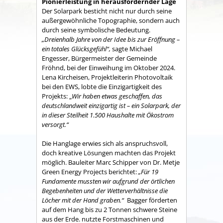
Pionierleistung in herausfordernder Lage
Der Solarpark besticht nicht nur durch seine
außergewöhnliche Topographie, sondern auch
durch seine symbolische Bedeutung.
„Dreienhalb Jahre von der Idee bis zur Eröffnung –
ein totales Glücksgefühl“,
sagte Michael
Engesser, Bürgermeister der Gemeinde
Fröhnd, bei der Einweihung im Oktober 2024.
Lena Kircheisen, Projektleiterin Photovoltaik
bei den EWS, lobte die Einzigartigkeit des
Projekts: „
Wir haben etwas geschaffen, das
deutschlandweit einzigartig ist – ein Solarpark, der
in dieser Steilheit 1.500 Haushalte mit Ökostrom
versorgt.“
Die Hanglage erwies sich als anspruchsvoll,
doch kreative Lösungen machten das Projekt
möglich. Bauleiter Marc Schipper von Dr. Metje
Green Energy Projects berichtet:
„Für 19
Fundamente mussten wir aufgrund der örtlichen
Begebenheiten und der Wetterverhältnisse die
Löcher mit der Hand graben.“
Bagger förderten
auf dem Hang bis zu 2 Tonnen schwere Steine
aus der Erde. nutzte Forstmaschinen und