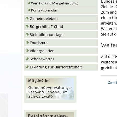
Bundeslä
Werkhof und Mängelmeldung
Ziel des
Kontaktformular
Zum ande
einen Üb
Gemeindeleben
arbeiten.
Bürgerhilfe Fröhnd
Weitere 
Sie auf 
Steinbildhauertage
Tourismus
Weiter
Bildergalerien
Auf der 
Sehenswertes
weitere 
Erklärung zur Barrierefreiheit
gezielt a
Zum S