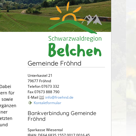
Gemeinde Fröhnd
Unterkastel 21
79677 Fröhnd
 Dabei
Telefon 07673 332
Fax 07673 888 790
ern für
E-Mail
info@froehnd.de
s sowie
Kontaktformular
ergänzen
iner
Bankverbindung Gemeinde
Fröhnd
etzten
 und
Sparkasse Wiesental
IBAN: DE64 6835 1557 0017 0016 45