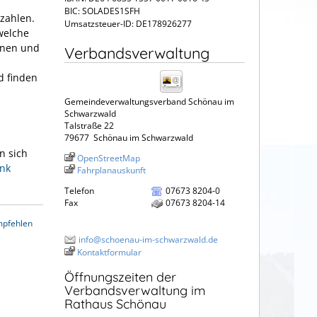
BIC: SOLADES1SFH
rzahlen.
Umsatzsteuer-ID: DE178926277
welche
hnen und
Verbandsverwaltung
d finden
Gemeindeverwaltungsverband Schönau im
Schwarzwald
Talstraße 22
79677
Schönau im Schwarzwald
n sich
OpenStreetMap
ank
Fahrplanauskunft
Telefon
07673 8204-0
Fax
07673 8204-14
mpfehlen
info@schoenau-im-schwarzwald.de
Kontaktformular
Öffnungszeiten der
Verbandsverwaltung im
Rathaus Schönau