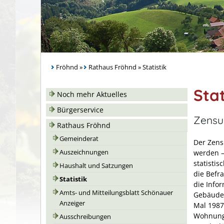
Fröhnd
»
Rathaus Fröhnd
»
Statistik
Stat
Noch mehr Aktuelles
Bürgerservice
Zensu
Rathaus Fröhnd
Gemeinderat
Der Zens
Auszeichnungen
werden –
statisti
Haushalt und Satzungen
die Befr
Statistik
die Infor
Amts- und Mitteilungsblatt Schönauer
Gebäude-
Anzeiger
Mal 1987
Wohnungs
Ausschreibungen