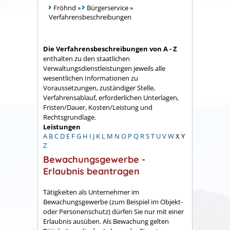
Fröhnd
»
Bürgerservice
»
Verfahrensbeschreibungen
Die Verfahrensbeschreibungen von A - Z
enthalten zu den staatlichen
Verwaltungsdienstleistungen jeweils alle
wesentlichen Informationen zu
Voraussetzungen, zuständiger Stelle,
Verfahrensablauf, erforderlichen Unterlagen,
Fristen/Dauer, Kosten/Leistung und
Rechtsgrundlage.
Leistungen
A
B
C
D
E
F
G
H
I
J
K
L
M
N
O
P
Q
R
S
T
U
V
W
X
Y
Z
Bewachungsgewerbe -
Erlaubnis beantragen
Tätigkeiten als Unternehmer im
Bewachungsgewerbe (zum Beispiel im Objekt-
oder Personenschutz) dürfen Sie nur mit einer
Erlaubnis ausüben. Als Bewachung gelten