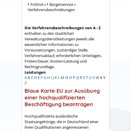
Fröhnd
»
Bürgerservice
»
Verfahrensbeschreibungen
Die Verfahrensbeschreibungen von A - Z
enthalten zu den staatlichen
Verwaltungsdienstleistungen jeweils alle
wesentlichen Informationen zu
Voraussetzungen, zuständiger Stelle,
Verfahrensablauf, erforderlichen Unterlagen,
Fristen/Dauer, Kosten/Leistung und
Rechtsgrundlage.
Leistungen
A
B
C
D
E
F
G
H
I
J
K
L
M
N
O
P
Q
R
S
T
U
V
W
X
Y
Z
Blaue Karte EU zur Ausübung
einer hochqualifizierten
Beschäftigung beantragen
Hochqualifizierte ausländische
Staatsangehörige, die in Deutschland einer
ihren Qualifikationen angemessenen