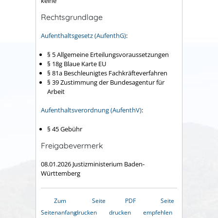
keine
Rechtsgrundlage
Aufenthaltsgesetz (AufenthG)
:
§ 5 Allgemeine Erteilungsvoraussetzungen
§ 18g Blaue Karte EU
§ 81a Beschleunigtes Fachkräfteverfahren
§ 39 Zustimmung der Bundesagentur für
Arbeit
Aufenthaltsverordnung (AufenthV)
:
§ 45 Gebühr
Freigabevermerk
08.01.2026 Justizministerium Baden-
Württemberg
Zum
Seite
PDF
Seite
Seitenanfang
drucken
drucken
empfehlen