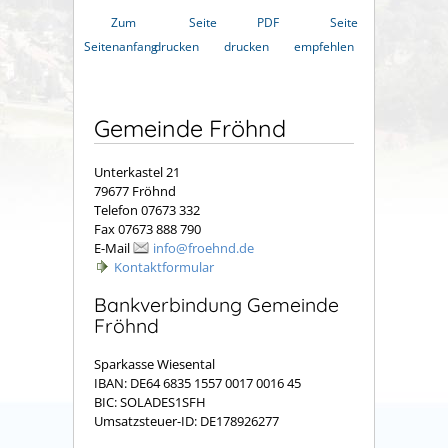
Zum
Seite
PDF
Seite
Seitenanfang
drucken
drucken
empfehlen
Gemeinde Fröhnd
Unterkastel 21
79677 Fröhnd
Telefon 07673 332
Fax 07673 888 790
E-Mail
info@froehnd.de
Kontaktformular
Bankverbindung Gemeinde
Fröhnd
Sparkasse Wiesental
IBAN: DE64 6835 1557 0017 0016 45
BIC: SOLADES1SFH
Umsatzsteuer-ID: DE178926277