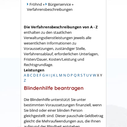
Fröhnd
»
Bürgerservice
»
Verfahrensbeschreibungen
Die Verfahrensbeschreibungen von A - Z
enthalten zu den staatlichen
Verwaltungsdienstleistungen jeweils alle
wesentlichen Informationen zu
Voraussetzungen, zuständiger Stelle,
Verfahrensablauf, erforderlichen Unterlagen,
Fristen/Dauer, Kosten/Leistung und
Rechtsgrundlage.
Leistungen
A
B
C
D
E
F
G
H
I
J
K
L
M
N
O
P
Q
R
S
T
U
V
W
X
Y
Z
Blindenhilfe beantragen
Die Blindenhilfe unterstützt Sie unter
bestimmten Voraussetzungen finanziell, wenn
Sie blind oder einer blinden Person
gleichgestellt sind. Dieser pauschale Geldbetrag
gleicht die Mehraufwendungen aus, die Ihnen
aufgrund der Blindheit entstehen.