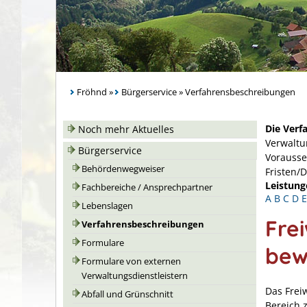
Fröhnd
»
Bürgerservice
»
Verfahrensbeschreibungen
Die Verf
Noch mehr Aktuelles
Verwaltu
Bürgerservice
Vorausse
Behördenwegweiser
Fristen/
Leistung
Fachbereiche / Ansprechpartner
A
B
C
D
E
Lebenslagen
Frei
Verfahrensbeschreibungen
Formulare
bew
Formulare von externen
Verwaltungsdienstleistern
Das Freiw
Abfall und Grünschnitt
Bereich 