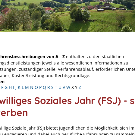
ahrensbeschreibungen von A - Z
enthalten zu den staatlichen
ngsdienstleistungen jeweils alle wesentlichen Informationen zu
tzungen, zuständiger Stelle, Verfahrensablauf, erforderlichen Unt
Dauer, Kosten/Leistung und Rechtsgrundlage.
en
F
G
H
I
J
K
L
M
N
O
P
Q
R
S
T
U
V
W
X
Y
Z
williges Soziales Jahr (FSJ) - s
erben
illige Soziale Jahr (FSJ) bietet Jugendlichen die Möglichkeit, sich im
zu engagieren und dabei auch berufliche Erfahrungen zu sammeln