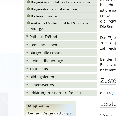
Bürger-Geo-Portal des Landkreis Lörrach
besteht ü
Bürgerinformationsbroschüre
ist die
pä
Freiwill
Bodenrichtwerte
die Frei
Amts- und Mitteilungsblatt Schönauer
Die Semin
Anzeiger
Rathaus Fröhnd
Das FSJ 
zum 31. 
Gemeindeleben
zahlreic
Bürgerhilfe Fröhnd
Bei den 
Steinbildhauertage
Einsatzb
Tourismus
bestimmt
Bildergalerien
Zustä
Sehenswertes
Erklärung zur Barrierefreiheit
die
Träge
Leist
Vorau