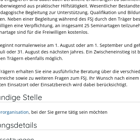
berwiegend aus praktischer Hilfstätigkeit. Wesentlicher Bestandtei
dagogische Begleitung zur Unterstützung, Qualifikation und Bildu
igen. Neben einer Begleitung während des FSJ durch den Träger bes
willigen eine Verpflichtung, an insgesamt 25 Seminartagen teilzun
artage sind für die Freiwilligen kostenlos.
beginnt normalerweise am 1. August oder am 1. September und geh
Juli oder 31. August des nächsten Jahres. Ein Zwischeneinst
ieg ist 
hen Trägern ebenfalls möglich.
Trägern erhalten Sie eine ausführliche Beratung über die verschi
ereiche sowie zu weiteren Fragen zum FSJ. Ihr Wunsch nach einem
en Einsatzort oder Einsatzbereich wird dabei berücksichtigt.
ndige Stelle
rorganisation
, bei der Sie gerne tätig sein möchten
ungsdetails
ssetzungen