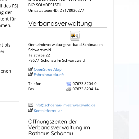
BIC: SOLADES1SFH
l des FSJ
Umsatzsteuer-ID: DE178926277
ng der
teht für
Verbandsverwaltung
ehmen.
t bis
Gemeindeverwaltungsverband Schönau im
Schwarzwald
bei
Talstraße 22
79677
Schönau im Schwarzwald
OpenStreetMap
edenen
Fahrplanauskunft
Telefon
07673 8204-0
Fax
07673 8204-14
info@schoenau-im-schwarzwald.de
Kontaktformular
Öffnungszeiten der
Verbandsverwaltung im
Rathaus Schönau