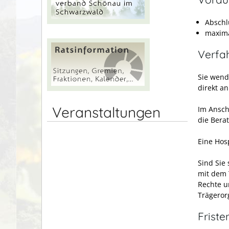
Abschlu
maxima
Verfa
Sie wende
direkt an
Veranstaltungen
Im Ansch
die Bera
Eine Hos
Sind Sie 
mit dem T
Rechte un
Trägeror
Friste