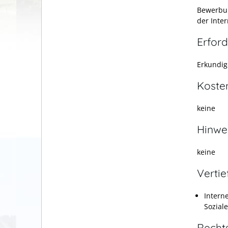
Bewerbun
der Inter
Erford
Erkundig
Koste
keine
Hinwe
keine
Verti
Interne
Sozial
Recht