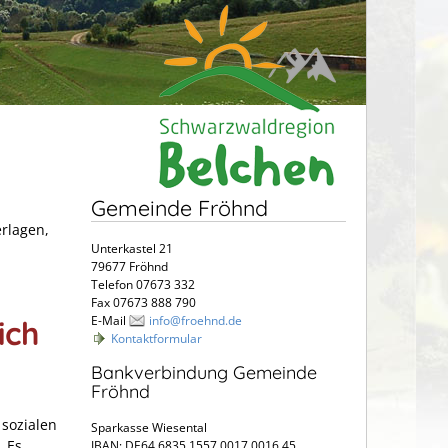
Gemeinde Fröhnd
erlagen,
Unterkastel 21
79677 Fröhnd
Telefon 07673 332
Fax 07673 888 790
E-Mail
info@froehnd.de
ich
Kontaktformular
Bankverbindung Gemeinde
Fröhnd
 sozialen
Sparkasse Wiesental
.
Es
IBAN: DE64 6835 1557 0017 0016 45