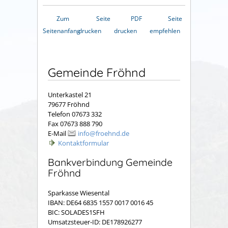
Zum
Seite
PDF
Seite
Seitenanfang
drucken
drucken
empfehlen
Gemeinde Fröhnd
Unterkastel 21
79677 Fröhnd
Telefon 07673 332
Fax 07673 888 790
E-Mail
info@froehnd.de
Kontaktformular
Bankverbindung Gemeinde
Fröhnd
Sparkasse Wiesental
IBAN: DE64 6835 1557 0017 0016 45
BIC: SOLADES1SFH
Umsatzsteuer-ID: DE178926277