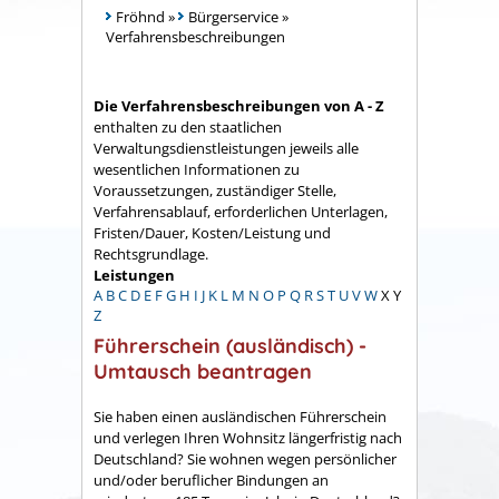
Fröhnd
»
Bürgerservice
»
Verfahrensbeschreibungen
Die Verfahrensbeschreibungen von A - Z
enthalten zu den staatlichen
Verwaltungsdienstleistungen jeweils alle
wesentlichen Informationen zu
Voraussetzungen, zuständiger Stelle,
Verfahrensablauf, erforderlichen Unterlagen,
Fristen/Dauer, Kosten/Leistung und
Rechtsgrundlage.
Leistungen
A
B
C
D
E
F
G
H
I
J
K
L
M
N
O
P
Q
R
S
T
U
V
W
X
Y
Z
Führerschein (ausländisch) -
Umtausch beantragen
Sie haben einen ausländischen Führerschein
und verlegen Ihren Wohnsitz längerfristig nach
Deutschland? Sie wohnen wegen persönlicher
und/oder beruflicher Bindungen an