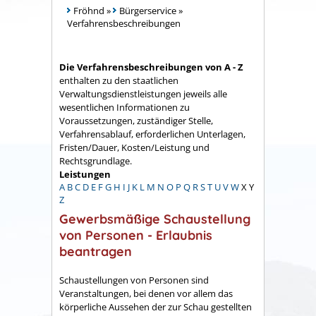
Fröhnd
»
Bürgerservice
»
Verfahrensbeschreibungen
Die Verfahrensbeschreibungen von A - Z
enthalten zu den staatlichen
Verwaltungsdienstleistungen jeweils alle
wesentlichen Informationen zu
Voraussetzungen, zuständiger Stelle,
Verfahrensablauf, erforderlichen Unterlagen,
Fristen/Dauer, Kosten/Leistung und
Rechtsgrundlage.
Leistungen
A
B
C
D
E
F
G
H
I
J
K
L
M
N
O
P
Q
R
S
T
U
V
W
X
Y
Z
Gewerbsmäßige Schaustellung
von Personen - Erlaubnis
beantragen
Schaustellungen von Personen sind
Veranstaltungen, bei denen vor allem das
körperliche Aussehen der zur Schau gestellten