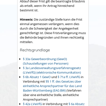
Ablauf dieser Frist gilt die beantragte Erlaubnis
als erteilt, wenn Ihr Antrag hinreichend
bestimmt ist.
Hinweis:
Die zuständige Stelle kann die Frist
einmal angemessen verlängern, wenn dies
durch die Schwierigkeit der Angelegenheit
gerechtfertigt ist. Diese Fristverlängerung muss
die Behörde begründen und Ihnen rechtzeitig
mitteilen.
Rechtsgrundlage
§ 33a Gewerbeordnung (GewO)
(Schaustellungen von Personen)
§ 3a Landesverwaltungsverfahrensgesetz
(LVwVfG) (elektronische Kommunikation)
§ 6b Absatz 1 GewO
und
§ 71a ff. LVwVfG
in
Verbindung mit
§§ 1 ff. des Gesetzes über
einheitliche Ansprechpartner für das Land
Baden-Württemberg (EAG BW)
(Verfahren
über eine einheitliche Stelle, einheitliche
Ansprechpartner)
§ 42a LVwVfG
in Verbindung mit
§ 6a Absatz