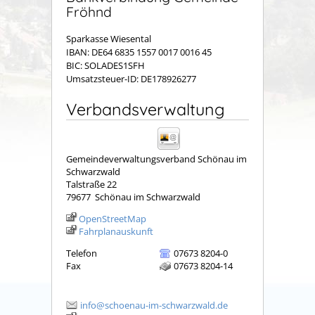
Fröhnd
Sparkasse Wiesental
IBAN: DE64 6835 1557 0017 0016 45
BIC: SOLADES1SFH
Umsatzsteuer-ID: DE178926277
Verbandsverwaltung
Gemeindeverwaltungsverband Schönau im
Schwarzwald
Talstraße 22
79677
Schönau im Schwarzwald
OpenStreetMap
Fahrplanauskunft
Telefon
07673 8204-0
Fax
07673 8204-14
info@schoenau-im-schwarzwald.de