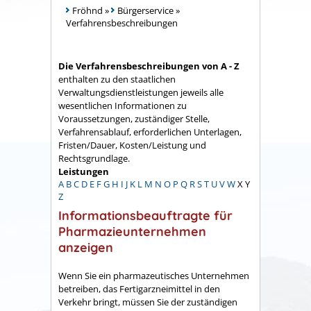
Fröhnd
»
Bürgerservice
»
Verfahrensbeschreibungen
Die Verfahrensbeschreibungen von A - Z
enthalten zu den staatlichen
Verwaltungsdienstleistungen jeweils alle
wesentlichen Informationen zu
Voraussetzungen, zuständiger Stelle,
Verfahrensablauf, erforderlichen Unterlagen,
Fristen/Dauer, Kosten/Leistung und
Rechtsgrundlage.
Leistungen
A
B
C
D
E
F
G
H
I
J
K
L
M
N
O
P
Q
R
S
T
U
V
W
X
Y
Z
Informationsbeauftragte für
Pharmazieunternehmen
anzeigen
Wenn Sie ein pharmazeutisches Unternehmen
betreiben, das Fertigarzneimittel in den
Verkehr bringt, müssen Sie der zuständigen