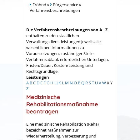
Fröhnd
»
Bürgerservice
»
Verfahrensbeschreibungen
Die Verfahrensbeschreibungen von A - Z
enthalten zu den staatlichen
Verwaltungsdienstleistungen jeweils alle
wesentlichen Informationen zu
Voraussetzungen, zuständiger Stelle,
Verfahrensablauf, erforderlichen Unterlagen,
Fristen/Dauer, Kosten/Leistung und
Rechtsgrundlage.
Leistungen
A
B
C
D
E
F
G
H
I
J
K
L
M
N
O
P
Q
R
S
T
U
V
W
X
Y
Z
Medizinische
Rehabilitationsmaßnahme
beantragen
Eine medizinische Rehabilitation (Reha)
bezeichnet Maßnahmen zur
Wiederherstellung, Verbesserung und