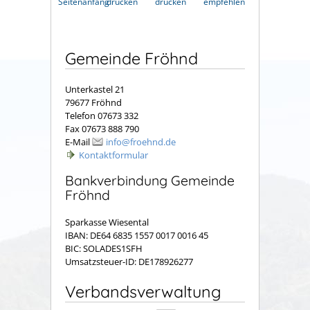
Seitenanfang
drucken
drucken
empfehlen
Gemeinde Fröhnd
Unterkastel 21
79677 Fröhnd
Telefon 07673 332
Fax 07673 888 790
E-Mail
info@froehnd.de
Kontaktformular
Bankverbindung Gemeinde
Fröhnd
Sparkasse Wiesental
IBAN: DE64 6835 1557 0017 0016 45
BIC: SOLADES1SFH
Umsatzsteuer-ID: DE178926277
Verbandsverwaltung