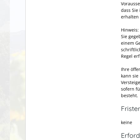
Vorausset
dass Sie
erhalten
Hinweis:
Sie gege
einem Ge
schriftl
Regel er
Ihre öffe
kann sie
Versteig
sofern f
besteht.
Friste
keine
Erford