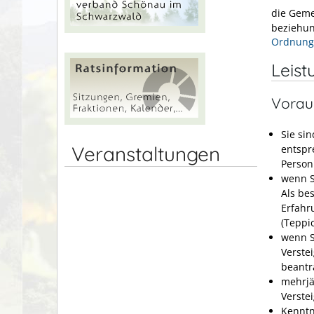
die Geme
beziehun
Ordnung
Leist
Vorau
Sie si
Veranstaltungen
entspr
Person 
wenn S
Als be
Erfahr
(Teppi
wenn S
Verste
beantr
mehrjä
Verste
Kenntn