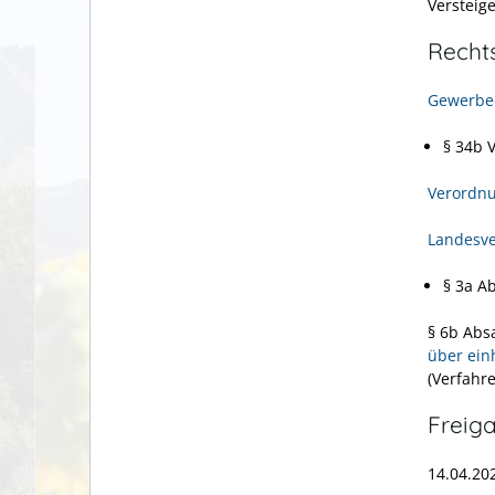
Versteig
Recht
Gewerbe
§ 34b 
Verordnu
Landesve
§ 3a A
§ 6b Absa
über ein
(Verfahre
Freig
14.04.20