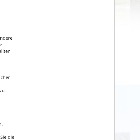
ondere
ie
ellten
icher
 zu
n.
Sie die