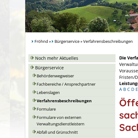
Fröhnd
»
Bürgerservice
»
Verfahrensbeschreibungen
Die Verf
Noch mehr Aktuelles
Verwaltu
Bürgerservice
Vorausse
Behördenwegweiser
Fristen/
Leistung
Fachbereiche / Ansprechpartner
A
B
C
D
E
Lebenslagen
Öff
Verfahrensbeschreibungen
Formulare
sac
Formulare von externen
Sac
Verwaltungsdienstleistern
Abfall und Grünschnitt