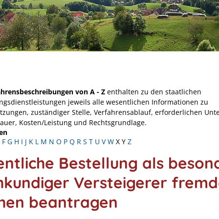
ahrensbeschreibungen von A - Z
enthalten zu den staatlichen
ngsdienstleistungen jeweils alle wesentlichen Informationen zu
tzungen, zuständiger Stelle, Verfahrensablauf, erforderlichen Unt
Dauer, Kosten/Leistung und Rechtsgrundlage.
en
F
G
H
I
J
K
L
M
N
O
P
Q
R
S
T
U
V
W
X
Y
Z
entliche Bestellung als beson
hkundiger Versteigerer fremd
hen beantragen