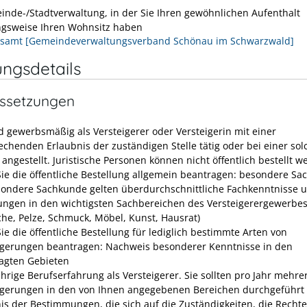
inde-/Stadtverwaltung, in der Sie Ihren gewöhnlichen Aufenthalt
gsweise Ihren Wohnsitz haben
samt [Gemeindeverwaltungsverband Schönau im Schwarzwald]
ungsdetails
ssetzungen
nd gewerbsmäßig als Versteigerer oder Versteigerin mit einer
echenden Erlaubnis der zuständigen Stelle tätig oder bei einer so
angestellt. Juristische Personen können nicht öffentlich bestellt w
ie die öffentliche Bestellung allgemein beantragen: besondere Sa
sondere Sachkunde gelten überdurchschnittliche Fachkenntnisse 
ungen in den wichtigsten Sachbereichen des Versteigerergewerbe
che, Pelze, Schmuck, Möbel, Kunst, Hausrat)
ie die öffentliche Bestellung für lediglich bestimmte Arten von
igerungen beantragen: Nachweis besonderer Kenntnisse in den
agten Gebieten
hrige Berufserfahrung als Versteigerer. Sie sollten pro Jahr mehre
igerungen in den von Ihnen angegebenen Bereichen durchgeführt
is der Bestimmungen, die sich auf die Zuständigkeiten, die Recht