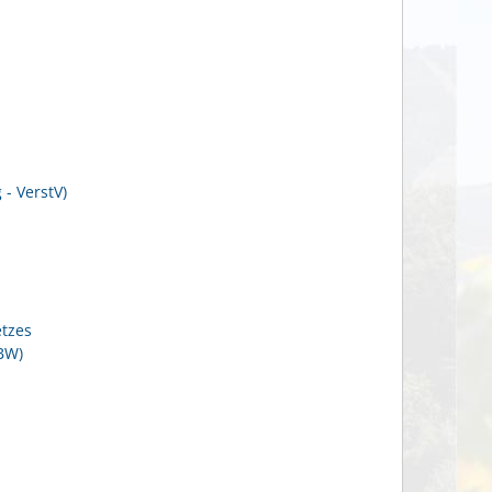
- VerstV)
tzes
BW)