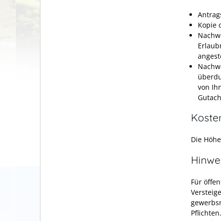
Antrag
Kopie 
Nachwe
Erlaub
angeste
Nachwe
überdu
von Ih
Gutach
Koste
Die Höhe
Hinwe
Für öffen
Versteig
gewerbsm
Pflichte