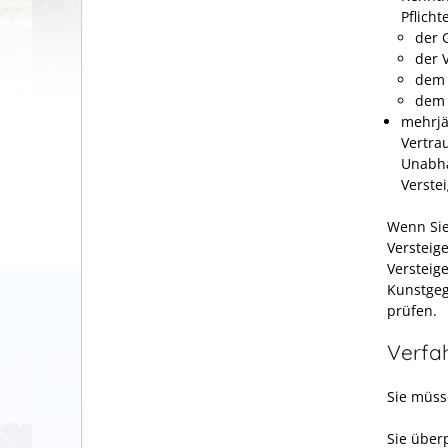
Pflich
der 
der 
dem 
dem 
mehrjä
Vertra
Unabhän
Verste
Wenn Sie
Versteig
Versteig
Kunstgeg
prüfen.
Verfa
Sie müss
Sie über