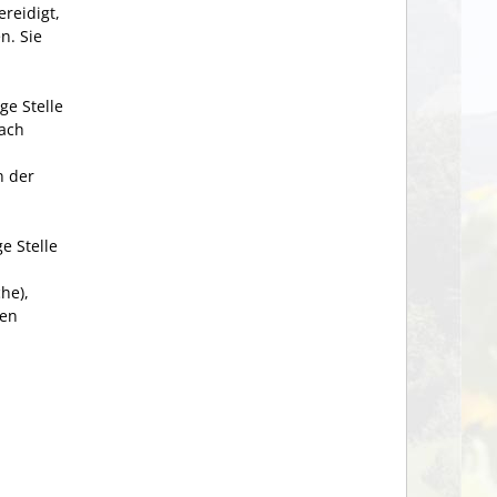
ereidigt,
n. Sie
ge Stelle
nach
n der
e Stelle
he),
gen