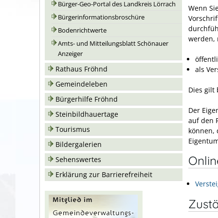
Bürger-Geo-Portal des Landkreis Lörrach
Wenn Sie
Bürgerinformationsbroschüre
Vorschri
durchfüh
Bodenrichtwerte
werden, 
Amts- und Mitteilungsblatt Schönauer
Anzeiger
öffentl
Rathaus Fröhnd
als Ver
Gemeindeleben
Dies gilt
Bürgerhilfe Fröhnd
Der Eige
Steinbildhauertage
auf den 
Tourismus
können, d
Eigentum
Bildergalerien
Onli
Sehenswertes
Erklärung zur Barrierefreiheit
Verste
Zustä