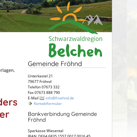
Gemeinde Fröhnd
erlagen,
Unterkastel 21
79677 Fröhnd
Telefon 07673 332
Fax 07673 888 790
E-Mail
info@froehnd.de
ders
Kontaktformular
er
Bankverbindung Gemeinde
Fröhnd
Sparkasse Wiesental
IBAN: DE64 6835 1557 0017 0016 45