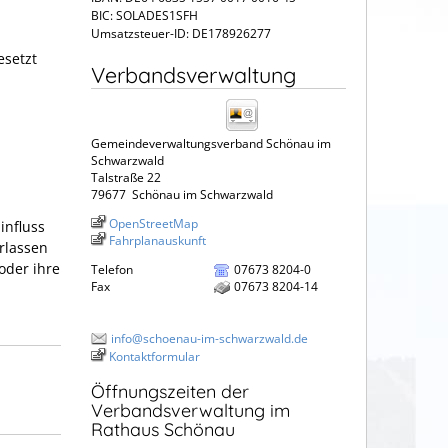
BIC: SOLADES1SFH
Umsatzsteuer-ID: DE178926277
setzt
Verbandsverwaltung
Gemeindeverwaltungsverband Schönau im
Schwarzwald
Talstraße 22
79677
Schönau im Schwarzwald
OpenStreetMap
influss
Fahrplanauskunft
rlassen
oder ihre
Telefon
07673 8204-0
Fax
07673 8204-14
info@schoenau-im-schwarzwald.de
Kontaktformular
Öffnungszeiten der
Verbandsverwaltung im
Rathaus Schönau