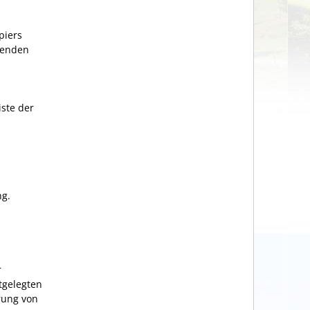
piers
chenden
iste der
ng.
r
tgelegten
rung von