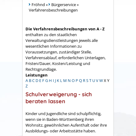
Fröhnd
»
Bürgerservice
»
Verfahrensbeschreibungen
Die Verfahrensbeschreibungen von A - Z
enthalten zu den staatlichen
Verwaltungsdienstleistungen jeweils alle
wesentlichen Informationen zu
Voraussetzungen, zuständiger Stelle,
Verfahrensablauf, erforderlichen Unterlagen,
Fristen/Dauer, Kosten/Leistung und
Rechtsgrundlage.
Leistungen
A
B
C
D
E
F
G
H
I
J
K
L
M
N
O
P
Q
R
S
T
U
V
W
X
Y
Z
Schulverweigerung - sich
beraten lassen
Kinder und Jugendliche sind schulpflichtig,
wenn sie in Baden-Württemberg ihren
Wohnsitz, gewöhnlichen Aufenthalt oder ihre
Ausbildungs- oder Arbeitsstätte haben.