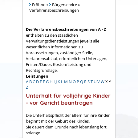
Fröhnd
»
Bürgerservice
»
Verfahrensbeschreibungen
Die Verfahrensbeschreibungen von A - Z
enthalten zu den staatlichen
Verwaltungsdienstleistungen jeweils alle
wesentlichen Informationen zu
Voraussetzungen, zuständiger Stelle,
Verfahrensablauf, erforderlichen Unterlagen,
Fristen/Dauer, Kosten/Leistung und
Rechtsgrundlage.
Leistungen
A
B
C
D
E
F
G
H
I
J
K
L
M
N
O
P
Q
R
S
T
U
V
W
X
Y
Z
Unterhalt für volljährige Kinder
- vor Gericht beantragen
Die Unterhaltspflicht der Eltern für ihre Kinder
beginnt mit der Geburt des Kindes.
Sie dauert dem Grunde nach lebenslang fort,
solange