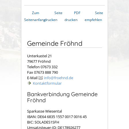
Zum
Seite
PDF
Seite
Seitenanfang
drucken
drucken
empfehlen
Gemeinde Fröhnd
Unterkastel 21
79677 Fröhnd
Telefon 07673 332
Fax 07673 888 790
E-Mail
info@froehnd.de
Kontaktformular
Bankverbindung Gemeinde
Fröhnd
Sparkasse Wiesental
IBAN: DE64 6835 1557 0017 0016 45
BIC: SOLADES1SFH
Umsatzsteuer-ID: DE178926277