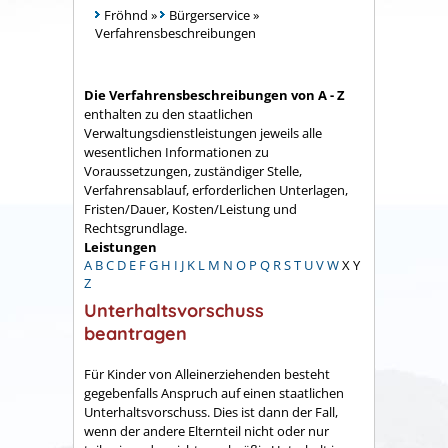
Fröhnd
»
Bürgerservice
»
Verfahrensbeschreibungen
Die Verfahrensbeschreibungen von A - Z
enthalten zu den staatlichen
Verwaltungsdienstleistungen jeweils alle
wesentlichen Informationen zu
Voraussetzungen, zuständiger Stelle,
Verfahrensablauf, erforderlichen Unterlagen,
Fristen/Dauer, Kosten/Leistung und
Rechtsgrundlage.
Leistungen
A
B
C
D
E
F
G
H
I
J
K
L
M
N
O
P
Q
R
S
T
U
V
W
X
Y
Z
Unterhaltsvorschuss
beantragen
Für Kinder von Alleinerziehenden besteht
gegebenfalls Anspruch auf einen staatlichen
Unterhaltsvorschuss. Dies ist dann der Fall,
wenn
der andere Elternteil nicht oder nur