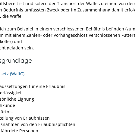
iffsbereit ist und sofern der Transport der Waffe zu einem von de
en Bedürfnis umfassten Zweck oder im Zusammenhang damit erfolg
, die Waffe
ich zum Beispiel in einem verschlossenen Behältnis befinden (zum
em mit einem Zahlen- oder Vorhängeschloss verschlossenen Futtera
koffer) und
cht geladen sein.
sgrundlage
setz (WaffG)
:
raussetzungen für eine Erlaubnis
erlässigkeit
rsönliche Eignung
chkunde
dürfnis
rteilung von Erlaubnissen
usnahmen von den Erlaubnispflichten
efährdete Personen