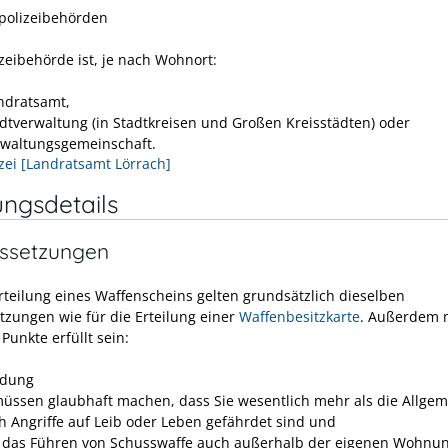
spolizeibehörden
izeibehörde ist, je nach Wohnort:
ndratsamt,
adtverwaltung (in Stadtkreisen und Großen Kreisstädten) oder
rwaltungsgemeinschaft.
izei [Landratsamt Lörrach]
ungsdetails
ssetzungen
Erteilung eines Waffenscheins gelten grundsätzlich dieselben
tzungen wie für die Erteilung einer
Waffenbesitzkarte
. Außerdem 
Punkte erfüllt sein:
rdung
müssen glaubhaft machen, dass Sie wesentlich mehr als die Allgem
h Angriffe auf Leib oder Leben gefährdet sind und
 das Führen von Schusswaffe
auch außerhalb der eigenen Wohnun