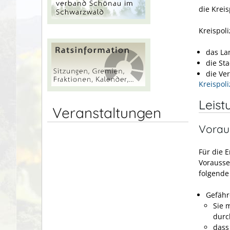
die Krei
Kreispol
das La
die St
die Ve
Kreispol
Leist
Veranstaltungen
Vorau
Für die 
Vorausse
folgende 
Gefäh
Sie 
durc
dass