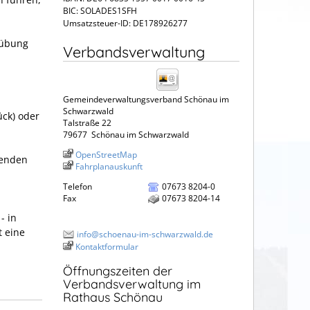
BIC: SOLADES1SFH
Umsatzsteuer-ID: DE178926277
sübung
Verbandsverwaltung
Gemeindeverwaltungsverband Schönau im
Schwarzwald
ück)
oder
Talstraße 22
79677
Schönau im Schwarzwald
OpenStreetMap
tenden
Fahrplanauskunft
Telefon
07673 8204-0
Fax
07673 8204-14
- in
t eine
info@schoenau-im-schwarzwald.de
Kontaktformular
Öffnungszeiten der
Verbandsverwaltung im
Rathaus Schönau