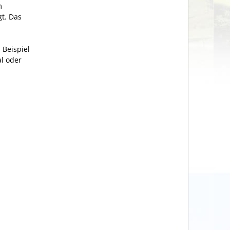
m
t. Das
 Beispiel
l oder