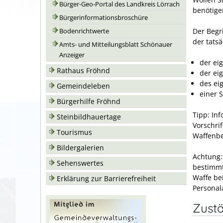
Bürger-Geo-Portal des Landkreis Lörrach
benötige
Bürgerinformationsbroschüre
Der Begr
Bodenrichtwerte
der tats
Amts- und Mitteilungsblatt Schönauer
Anzeiger
der ei
Rathaus Fröhnd
der ei
des ei
Gemeindeleben
einer S
Bürgerhilfe Fröhnd
Tipp
: In
Steinbildhauertage
Vorschri
Tourismus
Waffenbe
Bildergalerien
Achtung
Sehenswertes
bestimmt
Waffe be
Erklärung zur Barrierefreiheit
Personal
Zustä