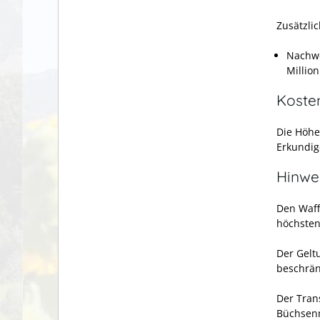
Zusätzlic
Nachwe
Millio
Koste
Die Höhe
Erkundig
Hinwe
Den Waff
höchstens
Der Gelt
beschrän
Der Tran
Büchsenm