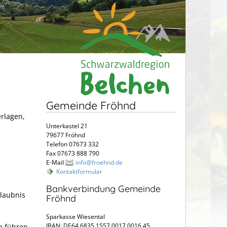
Gemeinde Fröhnd
erlagen,
Unterkastel 21
79677 Fröhnd
Telefon 07673 332
Fax 07673 888 790
E-Mail
info@froehnd.de
Kontaktformular
Bankverbindung Gemeinde
rlaubnis
Fröhnd
Sparkasse Wiesental
IBAN: DE64 6835 1557 0017 0016 45
h führen,