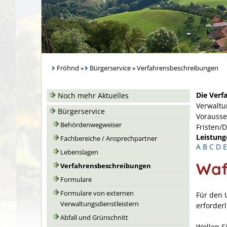
Fröhnd
»
Bürgerservice
»
Verfahrensbeschreibungen
Die Verf
Noch mehr Aktuelles
Verwaltu
Bürgerservice
Vorausse
Behördenwegweiser
Fristen/
Leistung
Fachbereiche / Ansprechpartner
A
B
C
D
E
Lebenslagen
Waf
Verfahrensbeschreibungen
Formulare
Formulare von externen
Für den 
Verwaltungsdienstleistern
erforderl
Abfall und Grünschnitt
Wollen Si