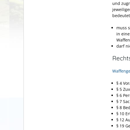
und zugr
jeweilig
bedeutet
muss s
in ein
Waffen
darf ni
Recht
Waffenge
§ 4 Vo
§ 5 Zuv
§ 6 Pe
§ 7 Sa
§ 8 Be
§ 10 E
§ 12 A
§ 19 G