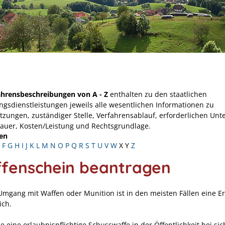
ahrensbeschreibungen von A - Z
enthalten zu den staatlichen
ngsdienstleistungen jeweils alle wesentlichen Informationen zu
tzungen, zuständiger Stelle, Verfahrensablauf, erforderlichen Unt
Dauer, Kosten/Leistung und Rechtsgrundlage.
en
F
G
H
I
J
K
L
M
N
O
P
Q
R
S
T
U
V
W
X
Y
Z
fenschein beantragen
Umgang mit Waffen oder Munition ist in den meisten Fällen eine E
ich.
e eine erlaubnispflichtige Schusswaffe in der Öffentlichkeit bei sic