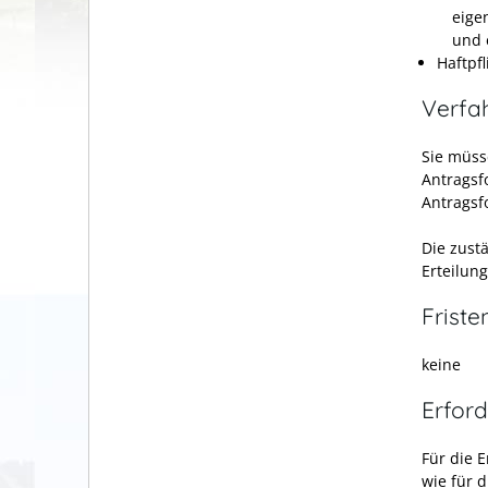
eige
und 
Haftpf
Verfa
Sie müss
Antragsf
Antragsf
Die zust
Erteilun
Friste
keine
Erford
Für die 
wie für d