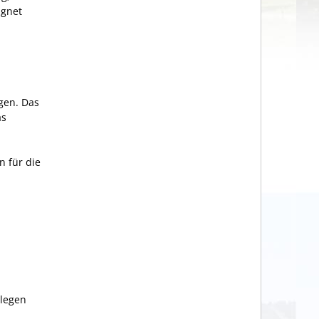
gnet
agen.
Das
as
n für die
rlegen