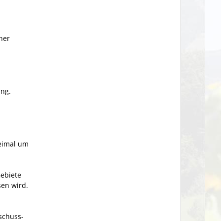
ner
ng.
weimal um
ebiete
sen wird
.
schuss-