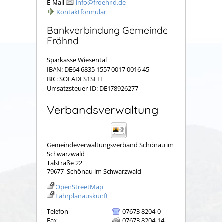
E-Mail
info@froehnd.de
Kontaktformular
Bankverbindung Gemeinde
Fröhnd
Sparkasse Wiesental
IBAN: DE64 6835 1557 0017 0016 45
BIC: SOLADES1SFH
Umsatzsteuer-ID: DE178926277
Verbandsverwaltung
Gemeindeverwaltungsverband Schönau im
Schwarzwald
Talstraße 22
79677
Schönau im Schwarzwald
OpenStreetMap
Fahrplanauskunft
Telefon
07673 8204-0
Fax
07673 8204-14