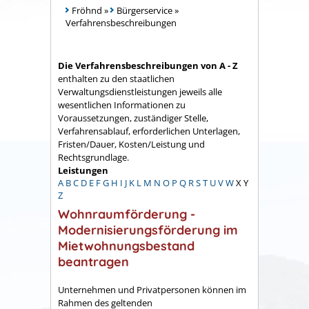
Fröhnd
»
Bürgerservice
»
Verfahrensbeschreibungen
Die Verfahrensbeschreibungen von A - Z
enthalten zu den staatlichen
Verwaltungsdienstleistungen jeweils alle
wesentlichen Informationen zu
Voraussetzungen, zuständiger Stelle,
Verfahrensablauf, erforderlichen Unterlagen,
Fristen/Dauer, Kosten/Leistung und
Rechtsgrundlage.
Leistungen
A
B
C
D
E
F
G
H
I
J
K
L
M
N
O
P
Q
R
S
T
U
V
W
X
Y
Z
Wohnraumförderung -
Modernisierungsförderung im
Mietwohnungsbestand
beantragen
Unternehmen und Privatpersonen können im
Rahmen des geltenden