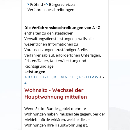
Fröhnd
»
Bürgerservice
»
Verfahrensbeschreibungen
Die Verfahrensbeschreibungen von A - Z
enthalten zu den staatlichen
Verwaltungsdienstleistungen jeweils alle
wesentlichen Informationen zu
Voraussetzungen, zuständiger Stelle,
Verfahrensablauf, erforderlichen Unterlagen,
Fristen/Dauer, Kosten/Leistung und
Rechtsgrundlage.
Leistungen
A
B
C
D
E
F
G
H
I
J
K
L
M
N
O
P
Q
R
S
T
U
V
W
X
Y
Z
Wohnsitz - Wechsel der
Hauptwohnung mitteilen
Wenn Sie im Bundesgebiet mehrere
Wohnungen haben, müssen Sie gegenüber der
Meldebehörde erklären, welche dieser
Wohnungen Ihre Hauptwohnung ist.