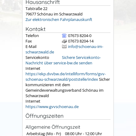
Hausanschrift
Talstraße 22
79677
Schönau im Schwarzwald
Zur elektronischen Fahrplanauskunft
Kontakt
Telefon
07673 8204-0
Fax
07673 8204-14
E-Mail
info@schoenau-im-
schwarzwald.de
Servicekonto
Sichere Servicekonto-
Nachricht über service-bw.de senden
Internet
https://ekp.dvvbw.de/intelliform/forms/gvv-
schoenau-schwarzwald/poststelle/index
Sicher
kommunizieren mit dem
Gemeindeverwaltungsverband Schönau im
Schwarzwald
Internet
https://www.gvvschoenau.de
Öffnungszeiten
Allgemeine Öffnungszeit
Arbeitstag (Mo - Fr)
08:00 Uhr
-
12:00 Uhr