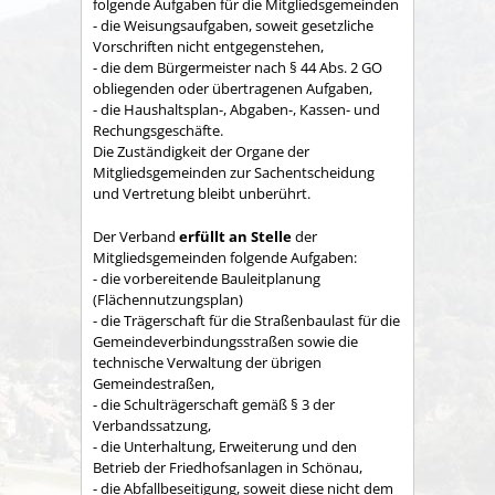
folgende Aufgaben für die Mitgliedsgemeinden
- die Weisungsaufgaben, soweit gesetzliche
Vorschriften nicht entgegenstehen,
- die dem Bürgermeister nach § 44 Abs. 2 GO
obliegenden oder übertragenen Aufgaben,
- die Haushaltsplan-, Abgaben-, Kassen- und
Rechungs­geschäfte.
Die Zuständigkeit der Organe der
Mitgliedsgemeinden zur Sachent­scheidung
und Vertretung bleibt unberührt.
Der Verband
erfüllt an Stelle
der
Mitgliedsgemeinden folgende Aufgaben:
- die vorbereitende Bauleitplanung
(Flächennutzungsplan)
- die Trägerschaft für die Straßenbaulast für die
Gemeindeverbindungsstraßen sowie die
technische Verwaltung der übrigen
Gemeindestraßen,
- die Schulträgerschaft gemäß § 3 der
Verbandssatzung,
- die Unterhaltung, Erweiterung und den
Betrieb der Friedhofsanlagen in Schönau,
- die Abfallbeseitigung, soweit diese nicht dem