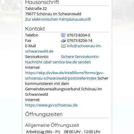
Hausanschrift
Talstraße 22
79677
Schönau im Schwarzwald
Zur elektronischen Fahrplanauskunft
Kontakt
Telefon
07673 8204-0
Fax
07673 8204-14
E-Mail
info@schoenau-im-
schwarzwald.de
Servicekonto
Sichere Servicekonto-
Nachricht über service-bw.de senden
Internet
https://ekp.dvvbw.de/intelliform/forms/gvv-
schoenau-schwarzwald/poststelle/index
Sicher
kommunizieren mit dem
Gemeindeverwaltungsverband Schönau im
Schwarzwald
Internet
https://www.gvvschoenau.de
Öffnungszeiten
Allgemeine Öffnungszeit
Arbeitstag (Mo - Fr)
08:00 Uhr
-
12:00 Uhr