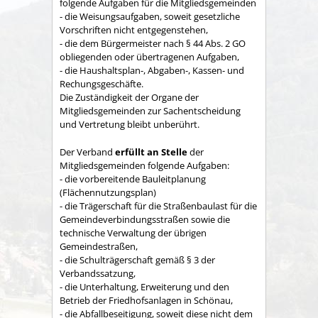
folgende Aufgaben für die Mitgliedsgemeinden
- die Weisungsaufgaben, soweit gesetzliche
Vorschriften nicht entgegenstehen,
- die dem Bürgermeister nach § 44 Abs. 2 GO
obliegenden oder übertragenen Aufgaben,
- die Haushaltsplan-, Abgaben-, Kassen- und
Rechungs­geschäfte.
Die Zuständigkeit der Organe der
Mitgliedsgemeinden zur Sachent­scheidung
und Vertretung bleibt unberührt.
Der Verband
erfüllt an Stelle
der
Mitgliedsgemeinden folgende Aufgaben:
- die vorbereitende Bauleitplanung
(Flächennutzungsplan)
- die Trägerschaft für die Straßenbaulast für die
Gemeindeverbindungsstraßen sowie die
technische Verwaltung der übrigen
Gemeindestraßen,
- die Schulträgerschaft gemäß § 3 der
Verbandssatzung,
- die Unterhaltung, Erweiterung und den
Betrieb der Friedhofsanlagen in Schönau,
- die Abfallbeseitigung, soweit diese nicht dem