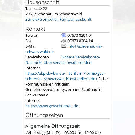
Hausanschrift
Talstraße 22
79677
Schönau im Schwarzwald
Zur elektronischen Fahrplanauskunft
Kontakt
Telefon
07673 8204-0
Fax
07673 8204-14
E-Mail
info@schoenau-im-
schwarzwald.de
Servicekonto
Sichere Servicekonto-
Nachricht über service-bw.de senden
Internet
https://ekp.dvvbw.de/intelliform/forms/gvv-
schoenau-schwarzwald/poststelle/index
Sicher
kommunizieren mit dem
Gemeindeverwaltungsverband Schönau im
Schwarzwald
Internet
https://www.gvvschoenau.de
Öffnungszeiten
Allgemeine Öffnungszeit
Arbeitstag (Mo - Fr)
08:00 Uhr
-
12:00 Uhr