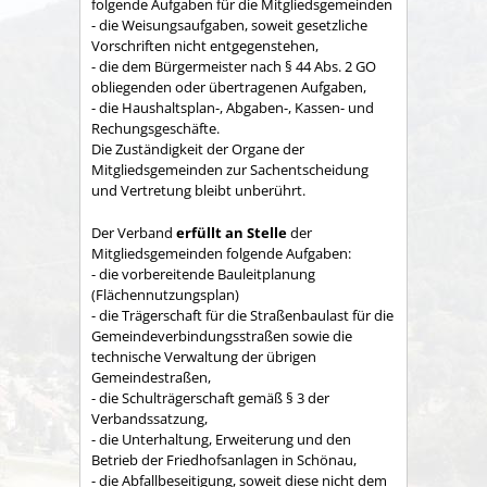
folgende Aufgaben für die Mitgliedsgemeinden
- die Weisungsaufgaben, soweit gesetzliche
Vorschriften nicht entgegenstehen,
- die dem Bürgermeister nach § 44 Abs. 2 GO
obliegenden oder übertragenen Aufgaben,
- die Haushaltsplan-, Abgaben-, Kassen- und
Rechungs­geschäfte.
Die Zuständigkeit der Organe der
Mitgliedsgemeinden zur Sachent­scheidung
und Vertretung bleibt unberührt.
Der Verband
erfüllt an Stelle
der
Mitgliedsgemeinden folgende Aufgaben:
- die vorbereitende Bauleitplanung
(Flächennutzungsplan)
- die Trägerschaft für die Straßenbaulast für die
Gemeindeverbindungsstraßen sowie die
technische Verwaltung der übrigen
Gemeindestraßen,
- die Schulträgerschaft gemäß § 3 der
Verbandssatzung,
- die Unterhaltung, Erweiterung und den
Betrieb der Friedhofsanlagen in Schönau,
- die Abfallbeseitigung, soweit diese nicht dem