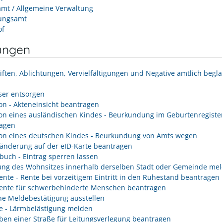
mt / Allgemeine Verwaltung
ungsamt
of
ungen
iften, Ablichtungen, Vervielfältigungen und Negative amtlich begl
er entsorgen
on - Akteneinsicht beantragen
on eines ausländischen Kindes - Beurkundung im Geburtenregiste
agen
on eines deutschen Kindes - Beurkundung von Amts wegen
änderung auf der eID-Karte beantragen
buch - Eintrag sperren lassen
ng des Wohnsitzes innerhalb derselben Stadt oder Gemeinde me
rente - Rente bei vorzeitigem Eintritt in den Ruhestand beantragen
rente für schwerbehinderte Menschen beantragen
he Meldebestätigung ausstellen
e - Lärmbelästigung melden
ben einer Straße für Leitungsverlegung beantragen