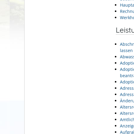
Haupta
Rechn
Werkh
Leist
Abschr
lassen
Abwass
Adopti
Adopti
beantr
Adopti
Adress
Adress
Änderu
Alters
Alters
Amtlic
Anzeig
Aufgra