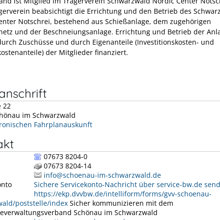
and ist Mitglied im Trägerverein Schwarzwald Nordic Center Notsc
erverein beabsichtigt die Errichtung und den Betrieb des Schwar
enter Notschrei, bestehend aus Schießanlage, dem zugehörigen
netz und der Beschneiungsanlage. Errichtung und Betrieb der Anl
urch Zuschüsse und durch Eigenanteile (Investitionskosten- und
ostenanteile) der Mitglieder finanziert.
nschrift
e 22
hönau im Schwarzwald
tronischen Fahrplanauskunft
akt
07673 8204-0
07673 8204-14
info@schoenau-im-schwarzwald.de
onto
Sichere Servicekonto-Nachricht über service-bw.de sen
https://ekp.dvvbw.de/intelliform/forms/gvv-schoenau-
ald/poststelle/index
Sicher kommunizieren mit dem
everwaltungsverband Schönau im Schwarzwald