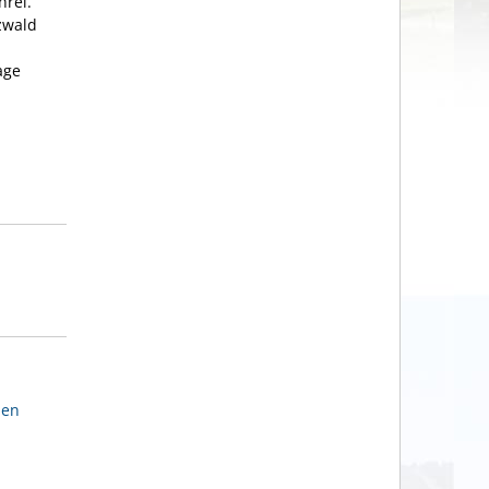
hrei.
zwald
age
den