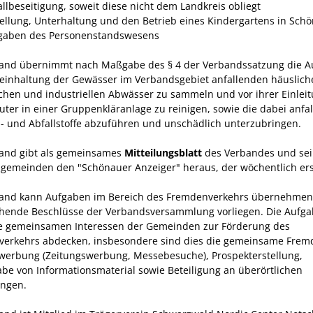
allbeseitigung, soweit diese nicht dem Land­kreis obliegt
stellung, Unterhaltung und den Betrieb eines Kindergartens in Sch
fgaben des Personenstandswesens
and übernimmt nach Maßgabe des § 4 der Verbandssatzung die A
Reinhaltung der Gewässer im Verbandsgebiet anfallenden häuslich
chen und industriellen Abwässer zu sammeln und vor ihrer Einleit
luter in einer Gruppenkläranlage zu reinigen, sowie die dabei anfa
 und Abfallstoffe abzuführen und unschädlich unterzubringen.
and gibt als gemeinsames
Mitteilungsblatt
des Verbandes und sei
sgemeinden den "Schönauer Anzeiger" heraus, der wöchentlich ers
and kann Aufgaben im Bereich des Fremdenverkehrs übernehmen,
hende Beschlüsse der Verbands­versammlung vorliegen. Die Aufg
ie gemeinsamen Interessen der Gemeinden zur Förderung des
erkehrs abdecken, insbesondere sind dies die gemeinsame Frem
werbung (Zeitungswerbung, Messebesuche), Prospekter­stellung,
be von Informationsmaterial sowie Betei­ligung an überörtlichen
ungen.