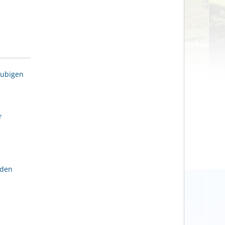
aubigen
r
lden