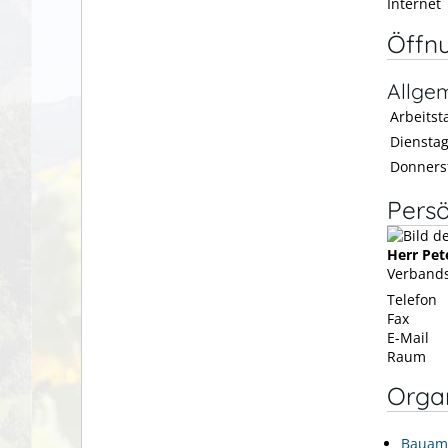
Internet
Öffn
Allge
Arbeitsta
Diensta
Donners
Persö
Herr
Pet
Verbands
Telefon
Fax
E-Mail
Raum
Organ
Bauam