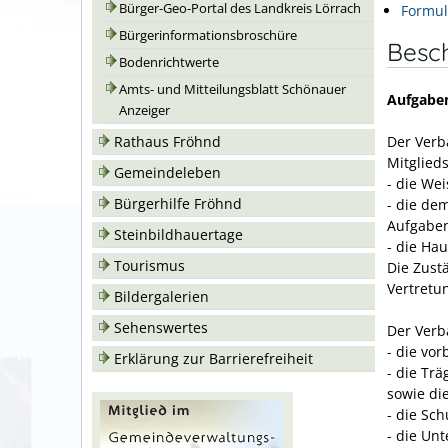
Bürger-Geo-Portal des Landkreis Lörrach
Formul
Bürgerinformationsbroschüre
Besc
Bodenrichtwerte
Amts- und Mitteilungsblatt Schönauer
Aufgabe
Anzeiger
Der Ver
Rathaus Fröhnd
Mitglie
Gemeindeleben
- die We
Bürgerhilfe Fröhnd
- die de
Aufgabe
Steinbildhauertage
- die Ha
Tourismus
Die Zust
Vertretu
Bildergalerien
Sehenswertes
Der Ver
- die vo
Erklärung zur Barrierefreiheit
- die Tr
sowie di
- die Sc
- die Un