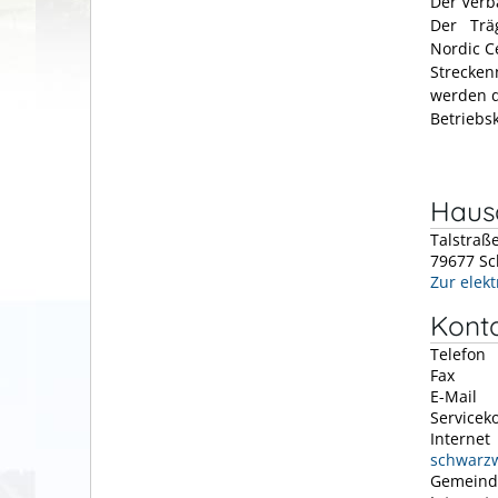
Der Verb
Der Träg
Nordic C
Strecken
werden d
Betriebsk
Hausa
Talstraß
79677
Sc
Zur elek
Kont
Telefon
Fax
E-Mail
Servicek
Internet
schwarzw
Gemeind