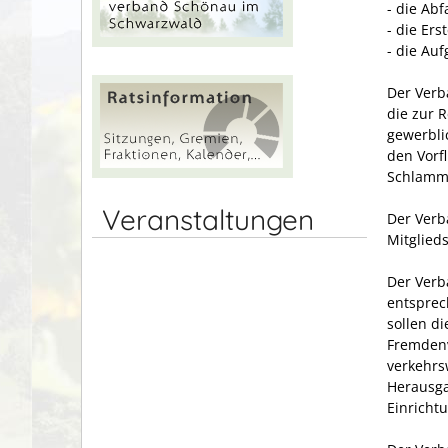
- die Abf
- die Er
- die Au
Der Verb
die zur 
gewerbli
den Vorf
Schlamm-
Veranstaltungen
Der Verb
Mitglied
Der Verb
entsprec
sollen d
Fremdenv
verkehrs
Herausga
Einricht