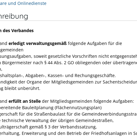
are und Onlinedienste
hreibung
n des Verbandes
band
erledigt verwaltungsgemäß
folgende Aufgaben für die
dsgemeinden
isungsaufgaben, soweit gesetzliche Vorschriften nicht entgegenste
m Bürgermeister nach § 44 Abs. 2 GO obliegenden oder übertragen
n,
ushaltsplan-, Abgaben-, Kassen- und Rechungs­geschäfte.
ändigkeit der Organe der Mitgliedsgemeinden zur Sachent­scheidu
ng bleibt unberührt.
band
erfüllt an Stelle
der Mitgliedsgemeinden folgende Aufgaben:
rbereitende Bauleitplanung (Flächennutzungsplan)
ägerschaft für die Straßenbaulast für die Gemeindeverbindungsstr
e technische Verwaltung der übrigen Gemeindestraßen,
hulträgerschaft gemäß § 3 der Verbandssatzung,
terhaltung, Erweiterung und den Betrieb der Friedhofsanlagen in 