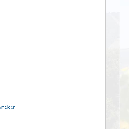
anmelden
n