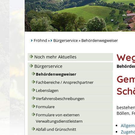
Fröhnd
»
Bürgerservice
»
Behördenwegweiser
Weg
Noch mehr Aktuelles
Behörde
Bürgerservice
Behördenwegweiser
Gem
Fachbereiche / Ansprechpartner
Sch
Lebenslagen
Verfahrensbeschreibungen
Formulare
bestehen
Böllen, 
Formulare von externen
Verwaltungsdienstleistern
Allgem
Abfall und Grünschnitt
Zugehö