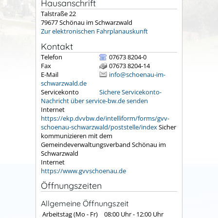
Hausanschrift
Talstraße 22
79677
Schönau im Schwarzwald
Zur elektronischen Fahrplanauskunft
Kontakt
Telefon
07673 8204-0
Fax
07673 8204-14
E-Mail
info@schoenau-im-
schwarzwald.de
Servicekonto
Sichere Servicekonto-
Nachricht über service-bw.de senden
Internet
https://ekp.dvvbw.de/intelliform/forms/gvv-
schoenau-schwarzwald/poststelle/index
Sicher
kommunizieren mit dem
Gemeindeverwaltungsverband Schönau im
Schwarzwald
Internet
https://www.gvvschoenau.de
Öffnungszeiten
Allgemeine Öffnungszeit
Arbeitstag (Mo - Fr)
08:00 Uhr
-
12:00 Uhr