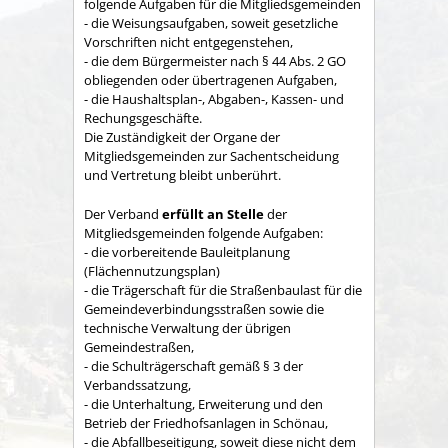
folgende Aufgaben für die Mitgliedsgemeinden
- die Weisungsaufgaben, soweit gesetzliche
Vorschriften nicht entgegenstehen,
- die dem Bürgermeister nach § 44 Abs. 2 GO
obliegenden oder übertragenen Aufgaben,
- die Haushaltsplan-, Abgaben-, Kassen- und
Rechungs­geschäfte.
Die Zuständigkeit der Organe der
Mitgliedsgemeinden zur Sachent­scheidung
und Vertretung bleibt unberührt.
Der Verband
erfüllt an Stelle
der
Mitgliedsgemeinden folgende Aufgaben:
- die vorbereitende Bauleitplanung
(Flächennutzungsplan)
- die Trägerschaft für die Straßenbaulast für die
Gemeindeverbindungsstraßen sowie die
technische Verwaltung der übrigen
Gemeindestraßen,
- die Schulträgerschaft gemäß § 3 der
Verbandssatzung,
- die Unterhaltung, Erweiterung und den
Betrieb der Friedhofsanlagen in Schönau,
- die Abfallbeseitigung, soweit diese nicht dem