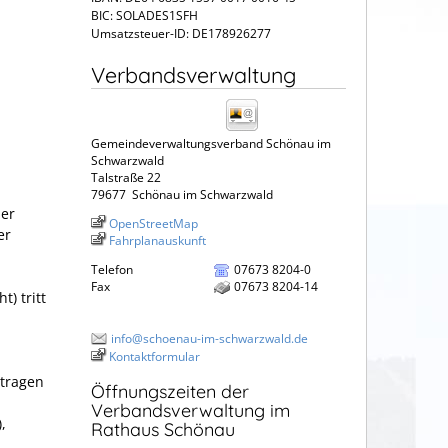
BIC: SOLADES1SFH
Umsatzsteuer-ID: DE178926277
Verbandsverwaltung
Gemeindeverwaltungsverband Schönau im
Schwarzwald
Talstraße 22
79677
Schönau im Schwarzwald
der
OpenStreetMap
er
Fahrplanauskunft
Telefon
07673 8204-0
Fax
07673 8204-14
) tritt
info@schoenau-im-schwarzwald.de
Kontaktformular
rtragen
Öffnungszeiten der
Verbandsverwaltung im
,
Rathaus Schönau