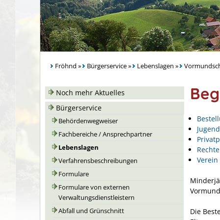
Fröhnd
»
Bürgerservice
»
Lebenslagen
»
Vormundscha
Beg
Noch mehr Aktuelles
Bürgerservice
Bestel
Behördenwegweiser
Jugend
Fachbereiche / Ansprechpartner
Privat
Lebenslagen
Rechte
Verein
Verfahrensbeschreibungen
Formulare
Minderjäh
Formulare von externen
Vormund
Verwaltungsdienstleistern
Die Best
Abfall und Grünschnitt