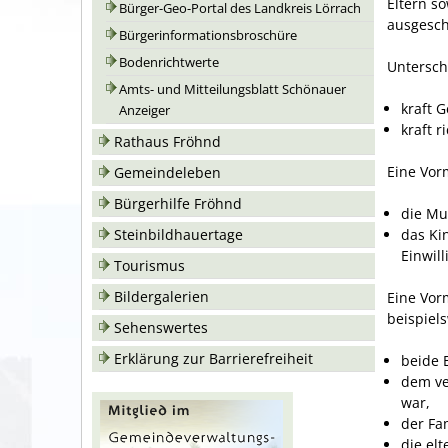
Eltern s
Bürger-Geo-Portal des Landkreis Lörrach
ausgesch
Bürgerinformationsbroschüre
Bodenrichtwerte
Untersch
Amts- und Mitteilungsblatt Schönauer
kraft 
Anzeiger
kraft 
Rathaus Fröhnd
Eine Vor
Gemeindeleben
Bürgerhilfe Fröhnd
die Mu
das Ki
Steinbildhauertage
Einwill
Tourismus
Bildergalerien
Eine Vorm
beispiel
Sehenswertes
Erklärung zur Barrierefreiheit
beide 
dem ver
war,
der Fam
die elt