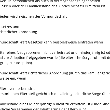
owohl in persönlichen als auch in Vermögensangelegenheiten
lossen oder der Familienstand des Kindes nicht zu ermitteln ist.
ieden wird zwischen der Vormundschaft
Gesetzes und
richterlicher Anordnung.
mundschaft kraft Gesetzes kann beispielsweise eintreten wenn
tter eines Neugeborenen nicht verheiratet und minderjährig ist o
nd zur Adoption freigegeben wurde (die elterliche Sorge ruht mit d
igung zur Adoption).
undschaft kraft richterlicher Anordnung (durch das Familiengericht
sweise ein, wenn
Eltern verstorben sind,
storbenen Elternteil gerichtlich die alleinige elterliche Sorge übe
ilienstand eines Minderjährigen nicht zu ermitteln ist (Findelkind)
erliche Sorge wegen der Inhaftierung der Eltern ruht,