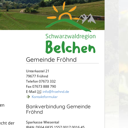
Gemeinde Fröhnd
Unterkastel 21
79677 Fröhnd
Telefon 07673 332
Fax 07673 888 790
E-Mail
info@froehnd.de
Kontaktformular
nen
Bankverbindung Gemeinde
Fröhnd
Sparkasse Wiesental
echt der
IBAN: DE64 6835 1557 0017 0016 45