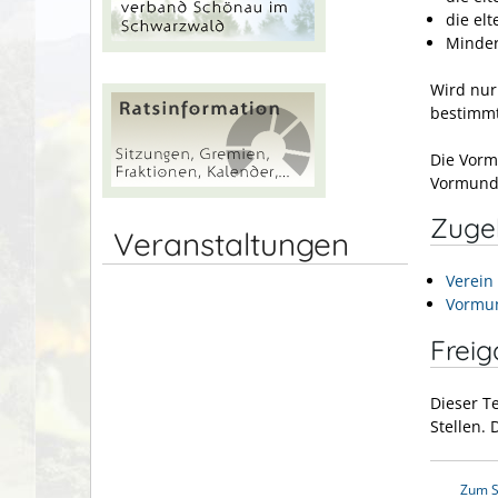
die el
Minder
Wird nur 
bestimmt
Die Vorm
Vormunds
Zuge
Veranstaltungen
Verein
Vormun
Frei
Dieser T
Stellen.
Zum S