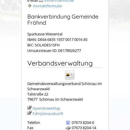
E-Mail
info@froehnd.de
Kontaktformular
Bankverbindung Gemeinde
Fröhnd
Sparkasse Wiesental
IBAN: DE64 6835 1557 0017 0016 45
BIC: SOLADES1SFH
Umsatzsteuer-ID: DE178926277
Verbandsverwaltung
Gemeindeverwaltungsverband Schönau im
Schwarzwald
Talstraße 22
79677
Schönau im Schwarzwald
OpenStreetMap
Fahrplanauskunft
Telefon
07673 8204-0
Fax
07673 8204-14