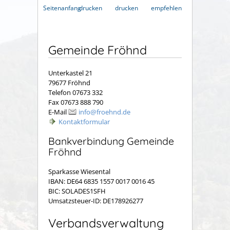
Seitenanfang
drucken
drucken
empfehlen
Gemeinde Fröhnd
Unterkastel 21
79677 Fröhnd
Telefon 07673 332
Fax 07673 888 790
E-Mail
info@froehnd.de
Kontaktformular
Bankverbindung Gemeinde
Fröhnd
Sparkasse Wiesental
IBAN: DE64 6835 1557 0017 0016 45
BIC: SOLADES1SFH
Umsatzsteuer-ID: DE178926277
Verbandsverwaltung