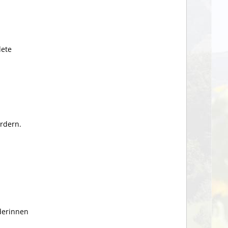
dete
ordern.
derinnen