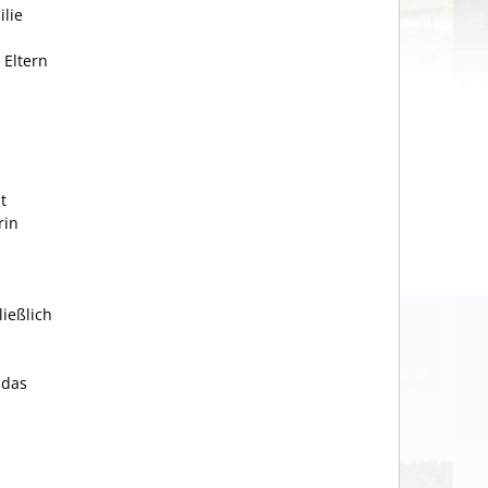
ilie
 Eltern
t
rin
ießlich
 das