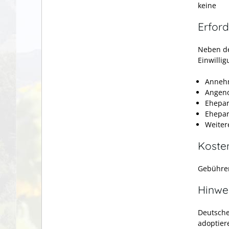
keine
Erford
Neben de
Einwilli
Annehm
Angen
Ehepar
Ehepar
Weiter
Koste
Gebühren
Hinwe
Deutsche
adoptier