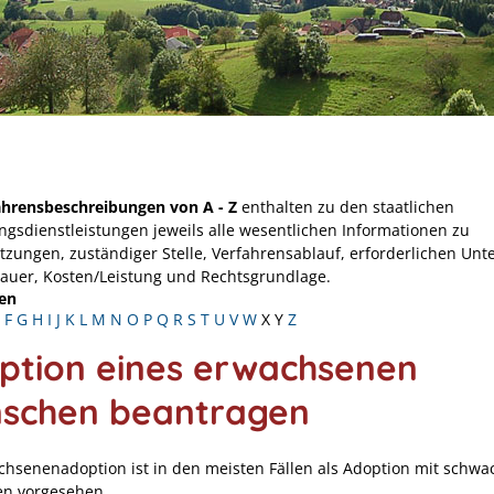
ahrensbeschreibungen von A - Z
enthalten zu den staatlichen
ngsdienstleistungen jeweils alle wesentlichen Informationen zu
tzungen, zuständiger Stelle, Verfahrensablauf, erforderlichen Unt
Dauer, Kosten/Leistung und Rechtsgrundlage.
en
F
G
H
I
J
K
L
M
N
O
P
Q
R
S
T
U
V
W
X
Y
Z
ption eines erwachsenen
schen beantragen
chsenenadoption ist in den meisten Fällen als Adoption mit schw
n vorgesehen.