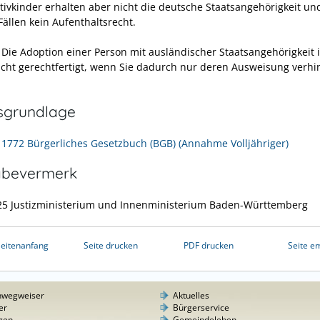
tivkinder erhalten aber nicht die deutsche Staatsangehörigkeit un
Fällen kein Aufenthaltsrecht.
Die Adoption einer Person mit ausländischer Staatsangehörigkeit 
 nicht gerechtfertigt, wenn Sie dadurch nur deren Ausweisung verh
sgrundlage
- 1772 Bürgerliches Gesetzbuch (BGB) (Annahme Volljähriger)
abevermerk
25 Justizministerium und Innenministerium Baden-Württemberg
eitenanfang
Seite drucken
PDF drucken
Seite e
nwegweiser
Aktuelles
er
Bürgerservice
gen
Gemeindeleben