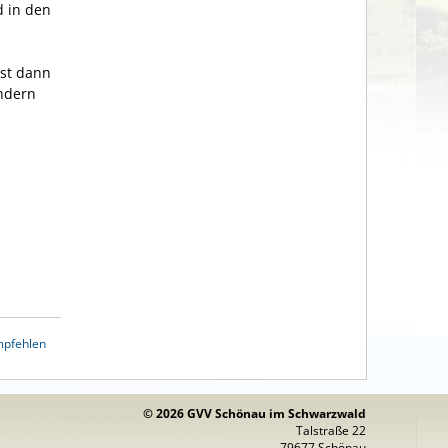
d in den
ist dann
indern
mpfehlen
© 2026 GVV Schönau im Schwarzwald
Talstraße 22
79677 Schönau