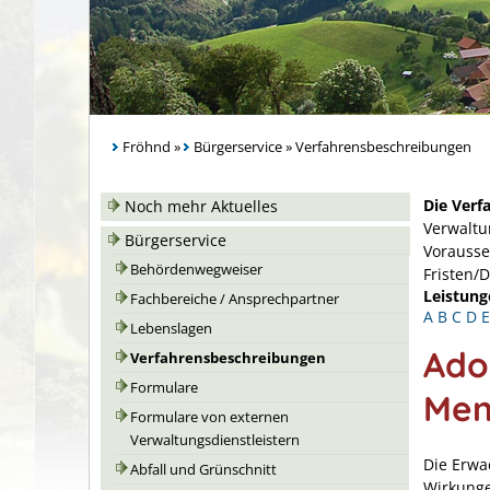
Fröhnd
»
Bürgerservice
»
Verfahrensbeschreibungen
Die Verf
Noch mehr Aktuelles
Verwaltu
Bürgerservice
Vorausse
Behördenwegweiser
Fristen/
Leistung
Fachbereiche / Ansprechpartner
A
B
C
D
E
Lebenslagen
Ado
Verfahrensbeschreibungen
Formulare
Men
Formulare von externen
Verwaltungsdienstleistern
Die Erwa
Abfall und Grünschnitt
Wirkunge