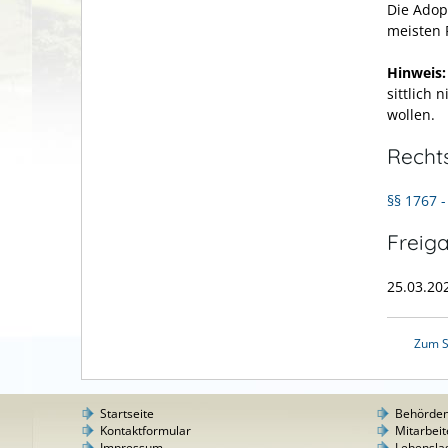
Die Adop
meisten 
Hinweis:
sittlich
wollen.
Recht
§§ 1767 
Freig
25.03.20
Zum S
Startseite
Behörde
Kontaktformular
Mitarbeit
Impressum
Lebensla