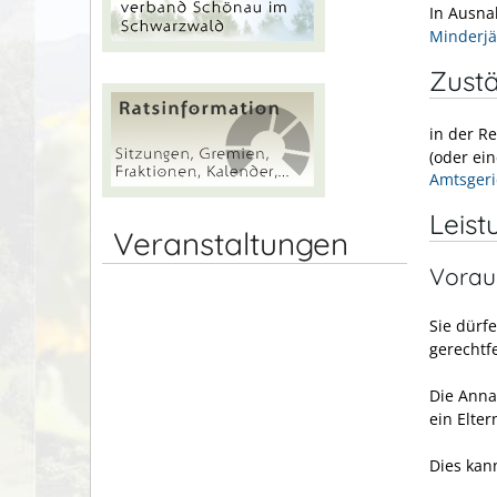
In Ausna
Minderjä
Zustä
in der R
(oder ei
Amtsgeri
Leist
Veranstaltungen
Vorau
Sie dürf
gerechtfe
Die Annah
ein Elter
Dies kan