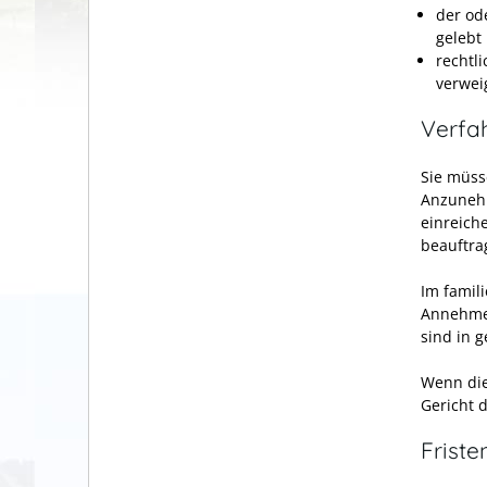
der od
gelebt
rechtl
verwei
Verfa
Sie müss
Anzunehm
einreich
beauftra
Im famil
Annehmen
sind in 
Wenn die
Gericht 
Friste