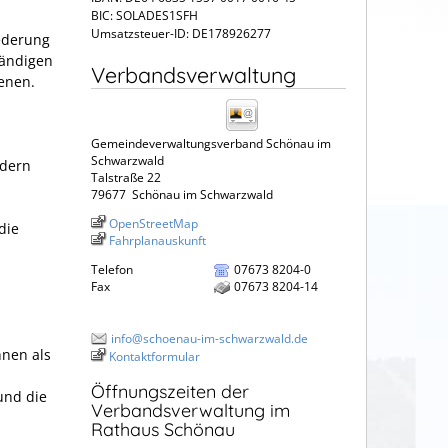
BIC: SOLADES1SFH
Umsatzsteuer-ID: DE178926277
iederung
tändigen
Verbandsverwaltung
enen.
Gemeindeverwaltungsverband Schönau im
Schwarzwald
ndern
Talstraße 22
79677
Schönau im Schwarzwald
OpenStreetMap
die
Fahrplanauskunft
Telefon
07673 8204-0
Fax
07673 8204-14
info@schoenau-im-schwarzwald.de
hnen als
Kontaktformular
Öffnungszeiten der
und die
Verbandsverwaltung im
Rathaus Schönau