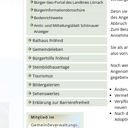
Bürger-Geo-Portal des Landkreis Lörrach
Bürgerinformationsbroschüre
Denn sie
des Ange
Bodenrichtwerte
Abbruch 
Amts- und Mitteilungsblatt Schönauer
Zum Beis
Anzeiger
Annehmen
Rathaus Fröhnd
Sie als 
Gemeindeleben
also vor
Bürgerhilfe Fröhnd
Noch wei
Steinbildhauertage
Angenomm
Tourismus
gegebene
Bildergalerien
Änder
Sehenswertes
Vermeh
Verpfl
Erklärung zur Barrierefreiheit
neuen 
Nach d
Adopti