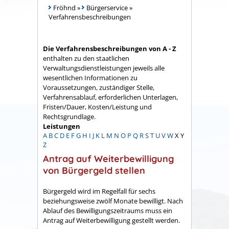
Fröhnd
»
Bürgerservice
»
Verfahrensbeschreibungen
Die Verfahrensbeschreibungen von A - Z
enthalten zu den staatlichen
Verwaltungsdienstleistungen jeweils alle
wesentlichen Informationen zu
Voraussetzungen, zuständiger Stelle,
Verfahrensablauf, erforderlichen Unterlagen,
Fristen/Dauer, Kosten/Leistung und
Rechtsgrundlage.
Leistungen
A
B
C
D
E
F
G
H
I
J
K
L
M
N
O
P
Q
R
S
T
U
V
W
X
Y
Z
Antrag auf Weiterbewilligung
von Bürgergeld stellen
Bürgergeld wird im Regelfall für sechs
beziehungsweise zwölf Monate bewilligt. Nach
Ablauf des Bewilligungszeitraums muss ein
Antrag auf Weiterbewilligung gestellt werden.