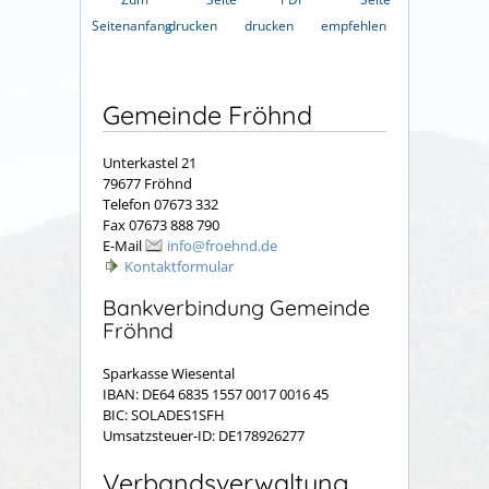
Seitenanfang
drucken
drucken
empfehlen
Gemeinde Fröhnd
Unterkastel 21
79677 Fröhnd
Telefon 07673 332
Fax 07673 888 790
E-Mail
info@froehnd.de
Kontaktformular
Bankverbindung Gemeinde
Fröhnd
Sparkasse Wiesental
IBAN: DE64 6835 1557 0017 0016 45
BIC: SOLADES1SFH
Umsatzsteuer-ID: DE178926277
Verbandsverwaltung