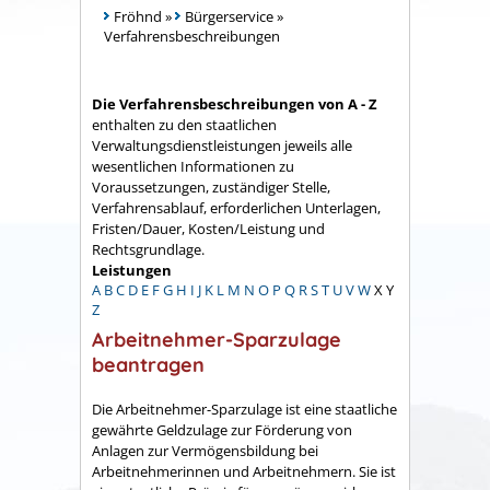
Fröhnd
»
Bürgerservice
»
Verfahrensbeschreibungen
Die Verfahrensbeschreibungen von A - Z
enthalten zu den staatlichen
Verwaltungsdienstleistungen jeweils alle
wesentlichen Informationen zu
Voraussetzungen, zuständiger Stelle,
Verfahrensablauf, erforderlichen Unterlagen,
Fristen/Dauer, Kosten/Leistung und
Rechtsgrundlage.
Leistungen
A
B
C
D
E
F
G
H
I
J
K
L
M
N
O
P
Q
R
S
T
U
V
W
X
Y
Z
Arbeitnehmer-Sparzulage
beantragen
Die Arbeitnehmer-Sparzulage ist eine staatliche
gewährte Geldzulage zur Förderung von
Anlagen zur Vermögensbildung bei
Arbeitnehmerinnen und Arbeitnehmern. Sie ist