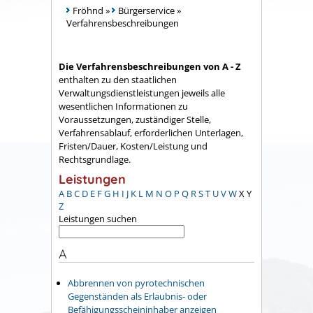
Fröhnd
»
Bürgerservice
»
Verfahrensbeschreibungen
Die Verfahrensbeschreibungen von A - Z
enthalten zu den staatlichen
Verwaltungsdienstleistungen jeweils alle
wesentlichen Informationen zu
Voraussetzungen, zuständiger Stelle,
Verfahrensablauf, erforderlichen Unterlagen,
Fristen/Dauer, Kosten/Leistung und
Rechtsgrundlage.
Leistungen
A
B
C
D
E
F
G
H
I
J
K
L
M
N
O
P
Q
R
S
T
U
V
W
X
Y
Z
Leistungen suchen
A
Abbrennen von pyrotechnischen
Gegenständen als Erlaubnis- oder
Befähigungsscheininhaber anzeigen