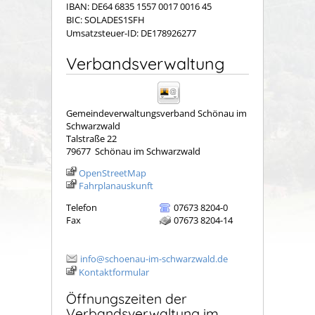
IBAN: DE64 6835 1557 0017 0016 45
BIC: SOLADES1SFH
Umsatzsteuer-ID: DE178926277
Verbandsverwaltung
Gemeindeverwaltungsverband Schönau im
Schwarzwald
Talstraße 22
79677
Schönau im Schwarzwald
OpenStreetMap
Fahrplanauskunft
Telefon
07673 8204-0
Fax
07673 8204-14
info@schoenau-im-schwarzwald.de
Kontaktformular
Öffnungszeiten der
Verbandsverwaltung im