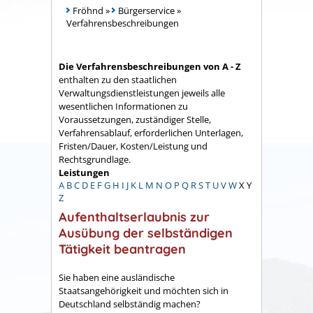
Fröhnd
»
Bürgerservice
»
Verfahrensbeschreibungen
Die Verfahrensbeschreibungen von A - Z
enthalten zu den staatlichen
Verwaltungsdienstleistungen jeweils alle
wesentlichen Informationen zu
Voraussetzungen, zuständiger Stelle,
Verfahrensablauf, erforderlichen Unterlagen,
Fristen/Dauer, Kosten/Leistung und
Rechtsgrundlage.
Leistungen
A
B
C
D
E
F
G
H
I
J
K
L
M
N
O
P
Q
R
S
T
U
V
W
X
Y
Z
Aufenthaltserlaubnis zur
Ausübung der selbständigen
Tätigkeit beantragen
Sie haben eine ausländische
Staatsangehörigkeit und möchten sich in
Deutschland selbständig machen?