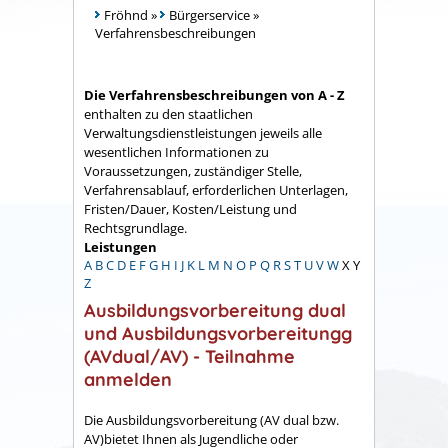
Fröhnd
»
Bürgerservice
»
Verfahrensbeschreibungen
Die Verfahrensbeschreibungen von A - Z
enthalten zu den staatlichen
Verwaltungsdienstleistungen jeweils alle
wesentlichen Informationen zu
Voraussetzungen, zuständiger Stelle,
Verfahrensablauf, erforderlichen Unterlagen,
Fristen/Dauer, Kosten/Leistung und
Rechtsgrundlage.
Leistungen
A
B
C
D
E
F
G
H
I
J
K
L
M
N
O
P
Q
R
S
T
U
V
W
X
Y
Z
Ausbildungsvorbereitung dual
und Ausbildungsvorbereitungg
(AVdual/AV) - Teilnahme
anmelden
Die Ausbildungsvorbereitung (AV dual bzw.
AV)bietet Ihnen als Jugendliche oder