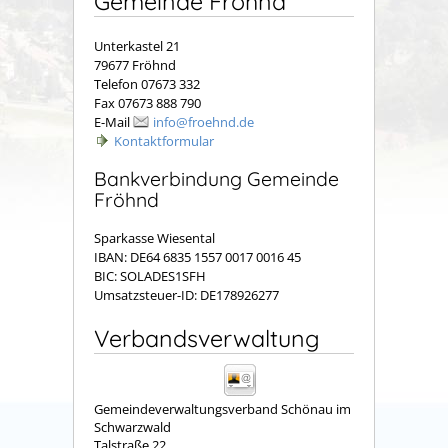
Gemeinde Fröhnd
Unterkastel 21
79677 Fröhnd
Telefon 07673 332
Fax 07673 888 790
E-Mail
info@froehnd.de
Kontaktformular
Bankverbindung Gemeinde
Fröhnd
Sparkasse Wiesental
IBAN: DE64 6835 1557 0017 0016 45
BIC: SOLADES1SFH
Umsatzsteuer-ID: DE178926277
Verbandsverwaltung
Gemeindeverwaltungsverband Schönau im
Schwarzwald
Talstraße 22