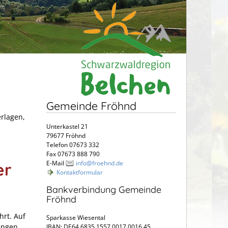
Gemeinde Fröhnd
erlagen,
Unterkastel 21
79677 Fröhnd
Telefon 07673 332
Fax 07673 888 790
E-Mail
info@froehnd.de
er
Kontaktformular
Bankverbindung Gemeinde
Fröhnd
hrt. Auf
Sparkasse Wiesental
ungen
IBAN: DE64 6835 1557 0017 0016 45