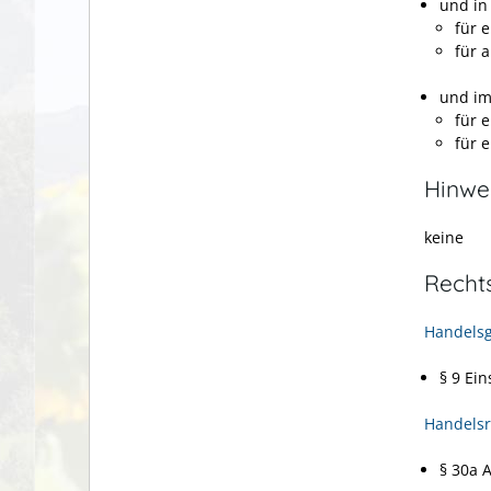
und in
für 
für 
und im
für 
für 
Hinwe
keine
Recht
Handelsg
§ 9 Ei
Handelsr
§ 30a 