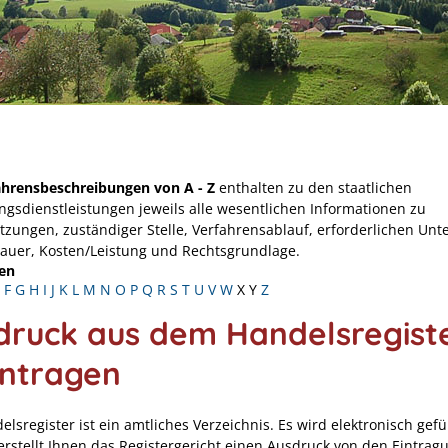
ahrensbeschreibungen von A - Z
enthalten zu den staatlichen
ngsdienstleistungen jeweils alle wesentlichen Informationen zu
tzungen, zuständiger Stelle, Verfahrensablauf, erforderlichen Unt
Dauer, Kosten/Leistung und Rechtsgrundlage.
en
F
G
H
I
J
K
L
M
N
O
P
Q
R
S
T
U
V
W
X
Y
Z
druck aus dem Handelsregist
ntragen
lsregister ist ein amtliches Verzeichnis. Es wird elektronisch gefü
rstellt Ihnen das Registergericht einen Ausdruck von den Eintrag