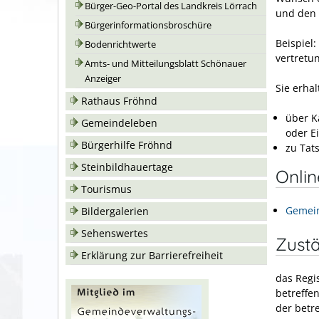
Bürger-Geo-Portal des Landkreis Lörrach
und den 
Bürgerinformationsbroschüre
Beispiel
Bodenrichtwerte
vertretu
Amts- und Mitteilungsblatt Schönauer
Anzeiger
Sie erha
Rathaus Fröhnd
über K
Gemeindeleben
oder E
Bürgerhilfe Fröhnd
zu Tat
Steinbildhauertage
Onli
Tourismus
Gemein
Bildergalerien
Sehenswertes
Zustä
Erklärung zur Barrierefreiheit
das Regis
betreffe
der betr