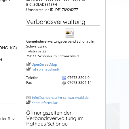
BIC: SOLADES1SFH
Umsatzsteuer-ID: DE178926277
Verbandsverwaltung
Gemeindeverwaltungsverband Schönau im
Schwarzwald
(OHG, KG)
Talstraße 22
79677
Schönau im Schwarzwald
d.
OpenStreetMap
Fahrplanauskunft
Telefon
07673 8204-0
Fax
07673 8204-14
info@schoenau-im-schwarzwald.de
Kontaktformular
Öffnungszeiten der
Verbandsverwaltung im
der Sitz
Rathaus Schönau