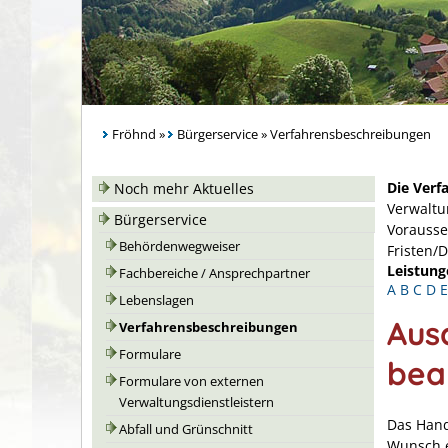
Fröhnd
»
Bürgerservice
»
Verfahrensbeschreibungen
Die Verf
Noch mehr Aktuelles
Verwaltu
Bürgerservice
Vorausse
Behördenwegweiser
Fristen/
Leistung
Fachbereiche / Ansprechpartner
A
B
C
D
E
Lebenslagen
Aus
Verfahrensbeschreibungen
Formulare
bea
Formulare von externen
Verwaltungsdienstleistern
Das Hande
Abfall und Grünschnitt
Wunsch e