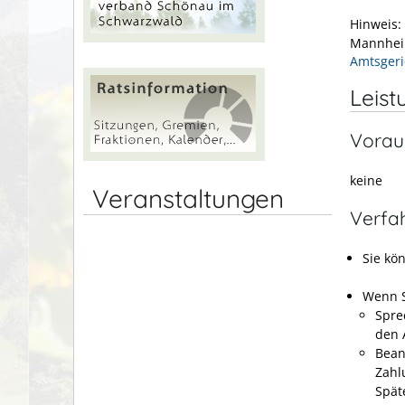
Hinweis:
Mannheim
Amtsgeri
Leist
Vorau
keine
Veranstaltungen
Verfa
Sie kö
Wenn S
Spre
den 
Bean
Zahl
Spät