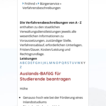
Fröhnd
»
Bürgerservice
»
Verfahrensbeschreibungen
Die Verfahrensbeschreibungen von A - Z
enthalten zu den staatlichen
Verwaltungsdienstleistungen jeweils alle
wesentlichen Informationen zu
Voraussetzungen, zuständiger Stelle,
Verfahrensablauf, erforderlichen Unterlagen,
Fristen/Dauer, Kosten/Leistung und
Rechtsgrundlage.
Leistungen
A
B
C
D
E
F
G
H
I
J
K
L
M
N
O
P
Q
R
S
T
U
V
W
X
Y
Z
Auslands-BAföG für
Studierende beantragen
Höhe
Genauso hoch wie bei der Förderung eines
Inlandsstudiums