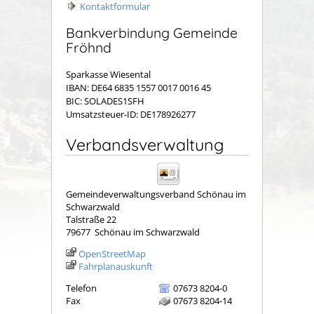
Kontaktformular
Bankverbindung Gemeinde
Fröhnd
Sparkasse Wiesental
IBAN: DE64 6835 1557 0017 0016 45
BIC: SOLADES1SFH
Umsatzsteuer-ID: DE178926277
Verbandsverwaltung
Gemeindeverwaltungsverband Schönau im
Schwarzwald
Talstraße 22
79677
Schönau im Schwarzwald
OpenStreetMap
Fahrplanauskunft
Telefon
07673 8204-0
Fax
07673 8204-14