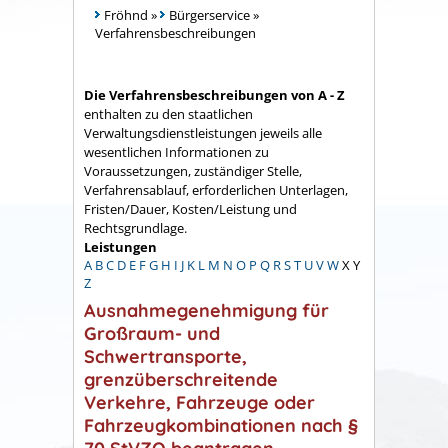
Fröhnd
»
Bürgerservice
»
Verfahrensbeschreibungen
Die Verfahrensbeschreibungen von A - Z
enthalten zu den staatlichen
Verwaltungsdienstleistungen jeweils alle
wesentlichen Informationen zu
Voraussetzungen, zuständiger Stelle,
Verfahrensablauf, erforderlichen Unterlagen,
Fristen/Dauer, Kosten/Leistung und
Rechtsgrundlage.
Leistungen
A
B
C
D
E
F
G
H
I
J
K
L
M
N
O
P
Q
R
S
T
U
V
W
X
Y
Z
Ausnahmegenehmigung für
Großraum- und
Schwertransporte,
grenzüberschreitende
Verkehre, Fahrzeuge oder
Fahrzeugkombinationen nach §