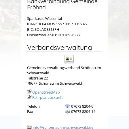
Bankverbindung Gemeinde
Fröhnd
Sparkasse Wiesental
IBAN: DE64 6835 1557 0017 0016 45
BIC: SOLADES1SFH
Umsatzsteuer-ID: DE178926277
Verbandsverwaltung
Gemeindeverwaltungsverband Schönau im
Schwarzwald
Talstraße 22
79677
Schönau im Schwarzwald
OpenStreetMap
Fahrplanauskunft
Telefon
07673 8204-0
Fax
07673 8204-14
info@schoenau-im-schwarzwald.de