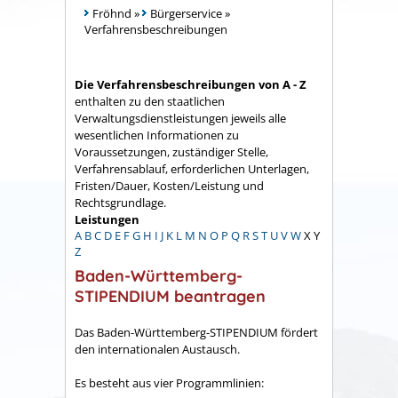
Fröhnd
»
Bürgerservice
»
Verfahrensbeschreibungen
Die Verfahrensbeschreibungen von A - Z
enthalten zu den staatlichen
Verwaltungsdienstleistungen jeweils alle
wesentlichen Informationen zu
Voraussetzungen, zuständiger Stelle,
Verfahrensablauf, erforderlichen Unterlagen,
Fristen/Dauer, Kosten/Leistung und
Rechtsgrundlage.
Leistungen
A
B
C
D
E
F
G
H
I
J
K
L
M
N
O
P
Q
R
S
T
U
V
W
X
Y
Z
Baden-Württemberg-
STIPENDIUM beantragen
Das Baden-Württemberg-STIPENDIUM fördert
den internationalen Austausch.
Es besteht aus vier Programmlinien: