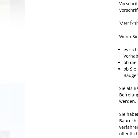
Vorschri
Vorschri
Verfa
Wenn Sie
es sic
Vorhab
ob die
ob Sie
Baugen
Sie als B
Befreiun
werden.
Sie habe
Baurecht
verfahre
öffentli