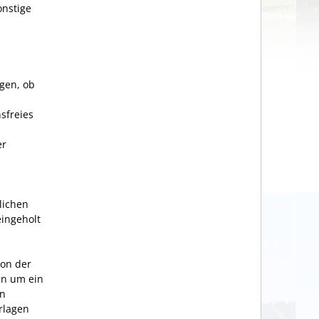
nstige
igen, ob
sfreies
er
lichen
ingeholt
von der
en um ein
en
erlagen