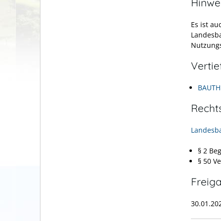
Hinwe
Es ist a
Landesba
Nutzung
Verti
BAUTHE
Recht
Landesb
§ 2 Beg
§ 50 V
Freig
30.01.20