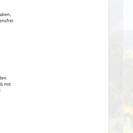
haben,
ensfrei
 den
ab mit
l