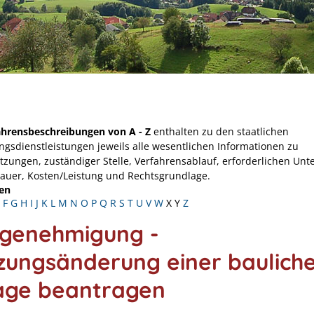
ahrensbeschreibungen von A - Z
enthalten zu den staatlichen
ngsdienstleistungen jeweils alle wesentlichen Informationen zu
tzungen, zuständiger Stelle, Verfahrensablauf, erforderlichen Unt
Dauer, Kosten/Leistung und Rechtsgrundlage.
en
F
G
H
I
J
K
L
M
N
O
P
Q
R
S
T
U
V
W
X
Y
Z
genehmigung -
zungsänderung einer baulich
age beantragen