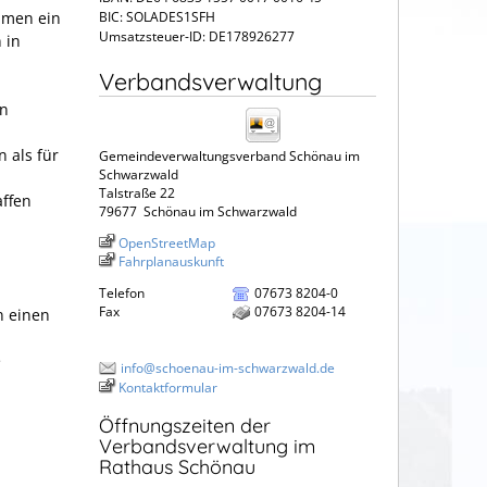
mmen ein
BIC: SOLADES1SFH
Umsatzsteuer-ID: DE178926277
 in
Verbandsverwaltung
nn
 als für
Gemeindeverwaltungsverband Schönau im
Schwarzwald
Talstraße 22
ffen
79677
Schönau im Schwarzwald
OpenStreetMap
Fahrplanauskunft
Telefon
07673 8204-0
Fax
07673 8204-14
n einen
e
info@schoenau-im-schwarzwald.de
Kontaktformular
Öffnungszeiten der
Verbandsverwaltung im
Rathaus Schönau