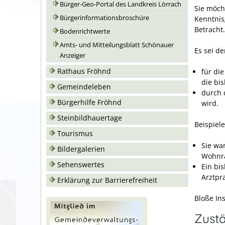
Bürger-Geo-Portal des Landkreis Lörrach
Sie möch
Bürgerinformationsbroschüre
Kenntnis
Betracht.
Bodenrichtwerte
Amts- und Mitteilungsblatt Schönauer
Es sei de
Anzeiger
Rathaus Fröhnd
für di
die bi
Gemeindeleben
durch 
Bürgerhilfe Fröhnd
wird.
Steinbildhauertage
Beispiel
Tourismus
Sie wa
Bildergalerien
Wohnr
Sehenswertes
Ein bi
Arztpr
Erklärung zur Barrierefreiheit
Bloße In
Zustä