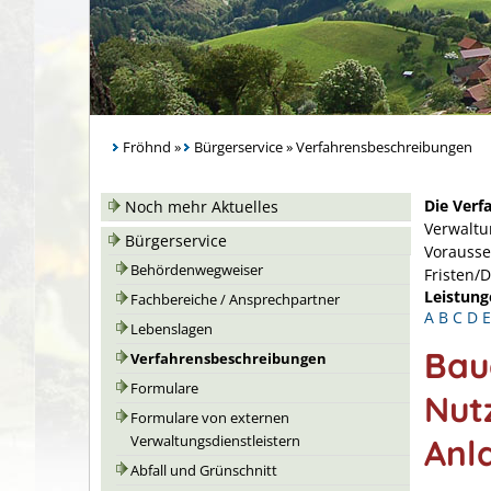
Fröhnd
»
Bürgerservice
»
Verfahrensbeschreibungen
Die Verf
Noch mehr Aktuelles
Verwaltu
Bürgerservice
Vorausse
Behördenwegweiser
Fristen/
Leistung
Fachbereiche / Ansprechpartner
A
B
C
D
E
Lebenslagen
Bau
Verfahrensbeschreibungen
Formulare
Nut
Formulare von externen
Anl
Verwaltungsdienstleistern
Abfall und Grünschnitt