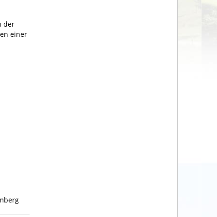
n der
en einer
emberg