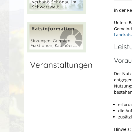
in der R
Untere B
Gemeinde
Landrats
Leist
Vorau
Veranstaltungen
Der Nutz
entgegen
Nutzungs
bestehen
erford
die Au
zusätz
Hinweis: