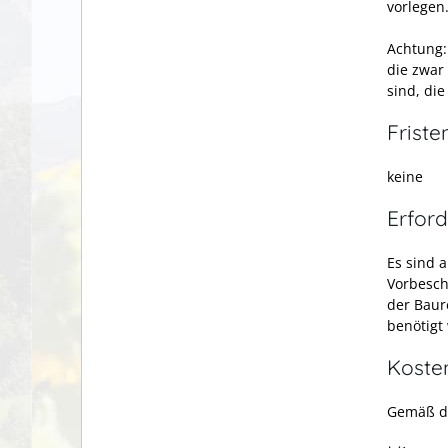
vorlegen
Achtung:
die zwar
sind, di
Friste
keine
Erford
Es sind 
Vorbesch
der Baur
benötigt
Koste
Gemäß de