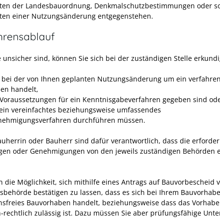
ften der Landesbauordnung, Denkmalschutzbestimmungen oder so
ften einer Nutzungsänderung entgegenstehen.
hrensablauf
 unsicher sind, können Sie sich bei der zuständigen Stelle erkund
h bei der von Ihnen geplanten Nutzungsänderung um ein verfahren
en handelt,
 Voraussetzungen für ein Kenntnisgabeverfahren gegeben sind od
 ein vereinfachtes beziehungsweise umfassendes
ehmigungsverfahren durchführen müssen.
auherrin oder Bauherr sind dafür verantwortlich, dass die erforder
gen oder Genehmigungen von den jeweils zuständigen Behörden e
n die Möglichkeit, sich mithilfe eines Antrags auf Bauvorbescheid 
sbehörde bestätigen zu lassen, dass es sich bei Ihrem Bauvorhab
nsfreies Bauvorhaben handelt, beziehungsweise dass das Vorhab
ch-rechtlich zulässig ist. Dazu müssen Sie aber prüfungsfähige Unt