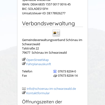
IBAN: DE64 6835 1557 0017 0016 45
BIC: SOLADES1SFH
Umsatzsteuer-ID: DE178926277
Verbandsverwaltung
Gemeindeverwaltungsverband Schönau im
Schwarzwald
Talstraße 22
79677
Schönau im Schwarzwald
OpenStreetMap
Fahrplanauskunft
Telefon
07673 8204-0
Fax
07673 8204-14
info@schoenau-im-schwarzwald.de
Kontaktformular
Öffnungszeiten der