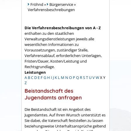
Fröhnd
»
Bürgerservice
»
Verfahrensbeschreibungen
Die Verfahrensbeschreibungen von A - Z
enthalten zu den staatlichen
Verwaltungsdienstleistungen jeweils alle
wesentlichen Informationen zu
Voraussetzungen, zuständiger Stelle,
Verfahrensablauf, erforderlichen Unterlagen,
Fristen/Dauer, Kosten/Leistung und
Rechtsgrundlage.
Leistungen
A
B
C
D
E
F
G
H
I
J
K
L
M
N
O
P
Q
R
S
T
U
V
W
X
Y
Z
Beistandschaft des
Jugendamts anfragen
Die Beistandschaft ist ein Angebot des
Jugendamtes. Auf Ihren Wunsch unterstützt es
Sie dabei, die Vaterschaft feststellen zu lassen
beziehungsweise Unterhaltsansprüche geltend