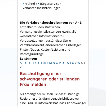
Fröhnd
»
Bürgerservice
»
Verfahrensbeschreibungen
Die Verfahrensbeschreibungen von A - Z
enthalten zu den staatlichen
Verwaltungsdienstleistungen jeweils alle
wesentlichen Informationen zu
Voraussetzungen, zuständiger Stelle,
Verfahrensablauf, erforderlichen Unterlagen,
Fristen/Dauer, Kosten/Leistung und
Rechtsgrundlage.
Leistungen
A
B
C
D
E
F
G
H
I
J
K
L
M
N
O
P
Q
R
S
T
U
V
W
X
Y
Z
Beschäftigung einer
schwangeren oder stillenden
Frau melden
Als Arbeitgeber müssen Sie das zuständige
Regierungspräsidium benachrichtigen, wenn
eine Frau Sie informiert hat, dass sie schwanger