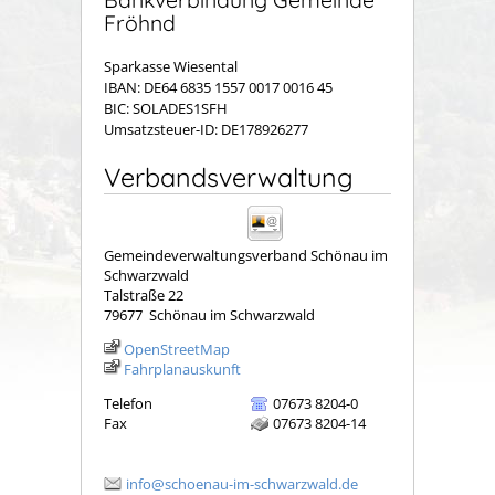
Fröhnd
Sparkasse Wiesental
IBAN: DE64 6835 1557 0017 0016 45
BIC: SOLADES1SFH
Umsatzsteuer-ID: DE178926277
Verbandsverwaltung
Gemeindeverwaltungsverband Schönau im
Schwarzwald
Talstraße 22
79677
Schönau im Schwarzwald
OpenStreetMap
Fahrplanauskunft
Telefon
07673 8204-0
Fax
07673 8204-14
info@schoenau-im-schwarzwald.de