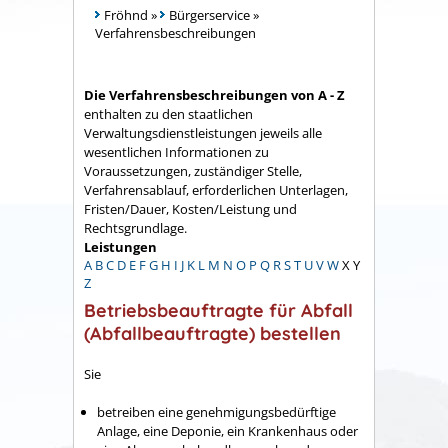
Fröhnd
»
Bürgerservice
»
Verfahrensbeschreibungen
Die Verfahrensbeschreibungen von A - Z
enthalten zu den staatlichen
Verwaltungsdienstleistungen jeweils alle
wesentlichen Informationen zu
Voraussetzungen, zuständiger Stelle,
Verfahrensablauf, erforderlichen Unterlagen,
Fristen/Dauer, Kosten/Leistung und
Rechtsgrundlage.
Leistungen
A
B
C
D
E
F
G
H
I
J
K
L
M
N
O
P
Q
R
S
T
U
V
W
X
Y
Z
Betriebsbeauftragte für Abfall
(Abfallbeauftragte) bestellen
Sie
betreiben eine genehmigungsbedürftige
Anlage, eine Deponie, ein Krankenhaus oder