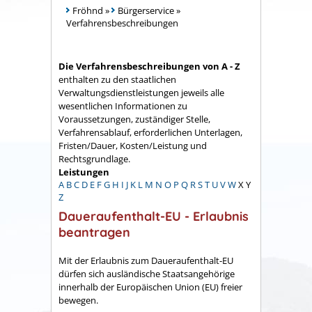
Fröhnd
»
Bürgerservice
»
Verfahrensbeschreibungen
Die Verfahrensbeschreibungen von A - Z
enthalten zu den staatlichen
Verwaltungsdienstleistungen jeweils alle
wesentlichen Informationen zu
Voraussetzungen, zuständiger Stelle,
Verfahrensablauf, erforderlichen Unterlagen,
Fristen/Dauer, Kosten/Leistung und
Rechtsgrundlage.
Leistungen
A
B
C
D
E
F
G
H
I
J
K
L
M
N
O
P
Q
R
S
T
U
V
W
X
Y
Z
Daueraufenthalt-EU - Erlaubnis
beantragen
Mit der Erlaubnis zum Daueraufenthalt-EU
dürfen sich ausländische Staatsangehörige
innerhalb der Europäischen Union (EU) freier
bewegen.