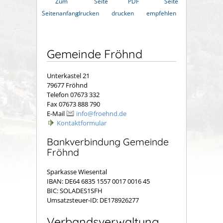
Zum
Seite
PDF
Seite
Seitenanfang
drucken
drucken
empfehlen
Gemeinde Fröhnd
Unterkastel 21
79677 Fröhnd
Telefon 07673 332
Fax 07673 888 790
E-Mail
info@froehnd.de
Kontaktformular
Bankverbindung Gemeinde
Fröhnd
Sparkasse Wiesental
IBAN: DE64 6835 1557 0017 0016 45
BIC: SOLADES1SFH
Umsatzsteuer-ID: DE178926277
Verbandsverwaltung