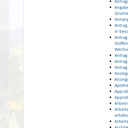
Anfrag
Angabe
Strahl
Anhäng
Antrag
in bes
Antrag
Stoffe
Wechse
Antrag
Antrag
Antrag
Anzeig
Anzeig
Apothe
Approb
Approb
Arbeit
Arbeit
erhöht
Arbeit
Archit