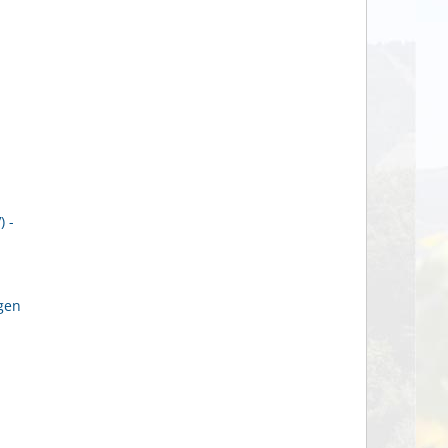
 -
gen