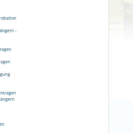
robation
ängern -
tragen
n
tragen
igung
antragen
längern
gen