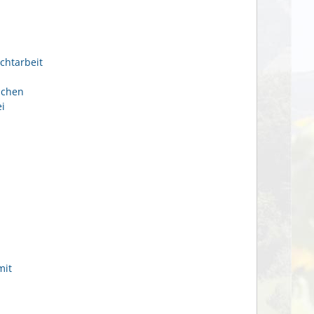
chtarbeit
ichen
i
mit