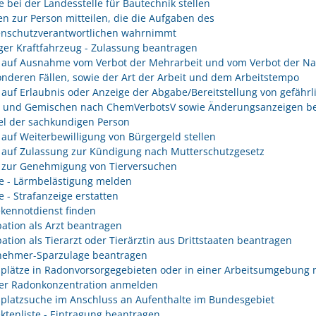
e bei der Landesstelle für Bautechnik stellen
n zur Person mitteilen, die die Aufgaben des
enschutzverantwortlichen wahrnimmt
er Kraftfahrzeug - Zulassung beantragen
 auf Ausnahme vom Verbot der Mehrarbeit und vom Verbot der Na
onderen Fällen, sowie der Art der Arbeit und dem Arbeitstempo
 auf Erlaubnis oder Anzeige der Abgabe/Bereitstellung von gefährl
n und Gemischen nach ChemVerbotsV sowie Änderungsanzeigen be
l der sachkundigen Person
 auf Weiterbewilligung von Bürgergeld stellen
 auf Zulassung zur Kündigung nach Mutterschutzgesetz
 zur Genehmigung von Tierversuchen
e - Lärmbelästigung melden
e - Strafanzeige erstatten
kennotdienst finden
ation als Arzt beantragen
ation als Tierarzt oder Tierärztin aus Drittstaaten beantragen
nehmer-Sparzulage beantragen
splätze in Radonvorsorgegebieten oder in einer Arbeitsumgebung 
er Radonkonzentration anmelden
splatzsuche im Anschluss an Aufenthalte im Bundesgebiet
ektenliste - Eintragung beantragen