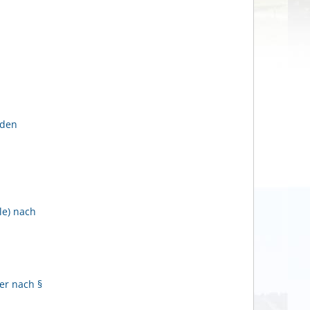
lden
le) nach
er nach §