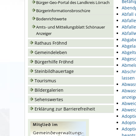
Befähi
Bürger-Geo-Portal des Landkreis Lörrach
Abend
Bürgerinformationsbroschüre
Abfall
Bodenrichtwerte
Abfall
Abfall
Amts- und Mitteilungsblatt Schönauer
Abfallw
Anzeiger
Abgabe
Rathaus Fröhnd
Abgela
Gemeindeleben
Abgelt
Abgesc
Bürgerhilfe Fröhnd
Abmeld
Steinbildhauertage
Abschr
lassen
Tourismus
Abwass
Bildergalerien
Abwass
anzeig
Sehenswertes
Abweic
Erklärung zur Barrierefreiheit
Abweic
Adopti
Adopti
Adopti
beantr