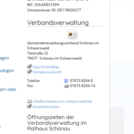
BIC: SOLADES1SFH
Umsatzsteuer-ID: DE178926277
Verbandsverwaltung
Gemeindeverwaltungsverband Schönau im
Schwarzwald
Talstraße 22
ragen
79677
Schönau im Schwarzwald
OpenStreetMap
aubigen
Fahrplanauskunft
Telefon
07673 8204-0
Fax
07673 8204-14
gen oder
info@schoenau-im-schwarzwald.de
Kontaktformular
Öffnungszeiten der
Verbandsverwaltung im
r
Rathaus Schönau