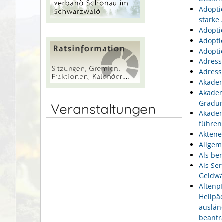
Adopti
starke
Adopti
Adopti
Adopti
Adress
Adress
Akadem
Akadem
Gradu
Veranstaltungen
Akadem
führen
Aktene
Allgem
Als be
Als Se
Geldwä
Altenp
Heilpä
auslän
beantr