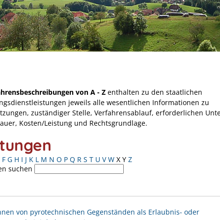
ahrensbeschreibungen von A - Z
enthalten zu den staatlichen
ngsdienstleistungen jeweils alle wesentlichen Informationen zu
tzungen, zuständiger Stelle, Verfahrensablauf, erforderlichen Unt
Dauer, Kosten/Leistung und Rechtsgrundlage.
stungen
F
G
H
I
J
K
L
M
N
O
P
Q
R
S
T
U
V
W
X
Y
Z
en suchen
nen von pyrotechnischen Gegenständen als Erlaubnis- oder