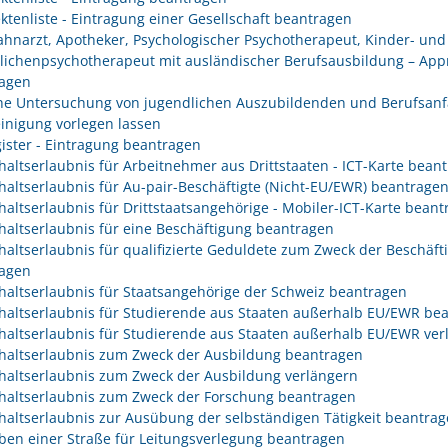
ektenliste - Eintragung einer Gesellschaft beantragen
Zahnarzt, Apotheker, Psychologischer Psychotherapeut, Kinder- und
lichenpsychotherapeut mit ausländischer Berufsausbildung – App
agen
che Untersuchung von jugendlichen Auszubildenden und Berufsanf
inigung vorlegen lassen
gister - Eintragung beantragen
haltserlaubnis für Arbeitnehmer aus Drittstaaten - ICT-Karte bean
haltserlaubnis für Au-pair-Beschäftigte (Nicht-EU/EWR) beantrage
haltserlaubnis für Drittstaatsangehörige - Mobiler-ICT-Karte bean
haltserlaubnis für eine Beschäftigung beantragen
haltserlaubnis für qualifizierte Geduldete zum Zweck der Beschäft
agen
haltserlaubnis für Staatsangehörige der Schweiz beantragen
haltserlaubnis für Studierende aus Staaten außerhalb EU/EWR be
haltserlaubnis für Studierende aus Staaten außerhalb EU/EWR ver
haltserlaubnis zum Zweck der Ausbildung beantragen
haltserlaubnis zum Zweck der Ausbildung verlängern
haltserlaubnis zum Zweck der Forschung beantragen
haltserlaubnis zur Ausübung der selbständigen Tätigkeit beantra
ben einer Straße für Leitungsverlegung beantragen