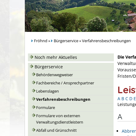
Fröhnd
»
Bürgerservice
»
Verfahrensbeschreibungen
Die Verf
Noch mehr Aktuelles
Verwaltu
Bürgerservice
Vorausse
Behördenwegweiser
Fristen/
Fachbereiche / Ansprechpartner
Lei
Lebenslagen
A
B
C
D
E
Verfahrensbeschreibungen
Leistung
Formulare
A
Formulare von externen
Verwaltungsdienstleistern
Abfall und Grünschnitt
Abbren