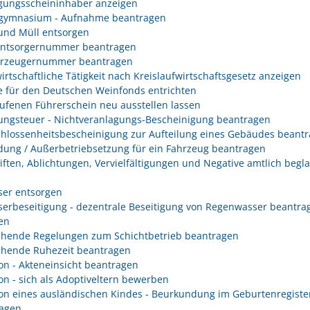
gungsscheininhaber anzeigen
gymnasium - Aufnahme beantragen
 und Müll entsorgen
entsorgernummer beantragen
erzeugernummer beantragen
irtschaftliche Tätigkeit nach Kreislaufwirtschaftsgesetz anzeigen
 für den Deutschen Weinfonds entrichten
ufenen Führerschein neu ausstellen lassen
ungsteuer - Nichtveranlagungs-Bescheinigung beantragen
hlossenheitsbescheinigung zur Aufteilung eines Gebäudes beant
ung / Außerbetriebsetzung für ein Fahrzeug beantragen
iften, Ablichtungen, Vervielfältigungen und Negative amtlich begl
er entsorgen
erbeseitigung - dezentrale Beseitigung von Regenwasser beantra
en
hende Regelungen zum Schichtbetrieb beantragen
hende Ruhezeit beantragen
on - Akteneinsicht beantragen
on - sich als Adoptiveltern bewerben
on eines ausländischen Kindes - Beurkundung im Geburtenregiste
agen