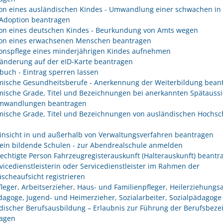
on eines ausländischen Kindes - Umwandlung einer schwachen in 
 Adoption beantragen
on eines deutschen Kindes - Beurkundung von Amts wegen
on eines erwachsenen Menschen beantragen
onspflege eines minderjährigen Kindes aufnehmen
änderung auf der eID-Karte beantragen
buch - Eintrag sperren lassen
ische Gesundheitsberufe - Anerkennung der Weiterbildung bean
ische Grade, Titel und Bezeichnungen bei anerkannten Spätaussi
mwandlungen beantragen
ische Grade, Titel und Bezeichnungen von ausländischen Hochsc
insicht in und außerhalb von Verwaltungsverfahren beantragen
ein bildende Schulen - zur Abendrealschule anmelden
rechtigte Person Fahrzeugregisterauskunft (Halterauskunft) beantr
rvicedienstleisterin oder Servicedienstleister im Rahmen der
scheaufsicht registrieren
fleger, Arbeitserzieher, Haus- und Familienpfleger, Heilerziehungsa
dagoge, Jugend- und Heimerzieher, Sozialarbeiter, Sozialpädagoge
discher Berufsausbildung – Erlaubnis zur Führung der Berufsbez
agen