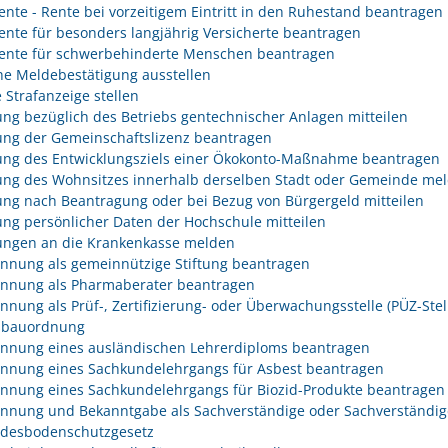
rente - Rente bei vorzeitigem Eintritt in den Ruhestand beantragen
rente für besonders langjährig Versicherte beantragen
rente für schwerbehinderte Menschen beantragen
he Meldebestätigung ausstellen
 Strafanzeige stellen
ng bezüglich des Betriebs gentechnischer Anlagen mitteilen
ng der Gemeinschaftslizenz beantragen
ng des Entwicklungsziels einer Ökokonto-Maßnahme beantragen
ng des Wohnsitzes innerhalb derselben Stadt oder Gemeinde me
ng nach Beantragung oder bei Bezug von Bürgergeld mitteilen
ng persönlicher Daten der Hochschule mitteilen
ngen an die Krankenkasse melden
nnung als gemeinnützige Stiftung beantragen
nnung als Pharmaberater beantragen
nnung als Prüf-, Zertifizierung- oder Überwachungsstelle (PÜZ-Stel
sbauordnung
nnung eines ausländischen Lehrerdiploms beantragen
nnung eines Sachkundelehrgangs für Asbest beantragen
nnung eines Sachkundelehrgangs für Biozid-Produkte beantragen
nnung und Bekanntgabe als Sachverständige oder Sachverständig
desbodenschutzgesetz