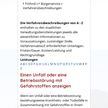
Fröhnd
»
Bürgerservice
»
Verfahrensbeschreibungen
Die Verfahrensbeschreibungen von A - Z
enthalten zu den staatlichen
Verwaltungsdienstleistungen jeweils alle
wesentlichen Informationen zu
Voraussetzungen, zuständiger Stelle,
Verfahrensablauf, erforderlichen Unterlagen,
Fristen/Dauer, Kosten/Leistung und
Rechtsgrundlage.
Leistungen
A
B
C
D
E
F
G
H
I
J
K
L
M
N
O
P
Q
R
S
T
U
V
W
X
Y
Z
Einen Unfall oder eine
Betriebsstörung mit
Gefahrstoffen anzeigen
Wenn ein Unfall oder eine Betriebsstörung
beziehungsweise Krankheits- oder Todesfälle in
Zusammenhang mit Gefahrstoffen in Ihrem