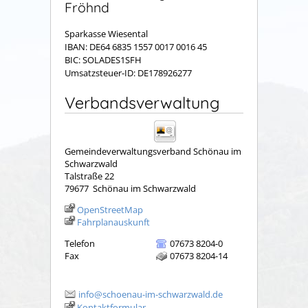
Fröhnd
Sparkasse Wiesental
IBAN: DE64 6835 1557 0017 0016 45
BIC: SOLADES1SFH
Umsatzsteuer-ID: DE178926277
Verbandsverwaltung
Gemeindeverwaltungsverband Schönau im
Schwarzwald
Talstraße 22
79677
Schönau im Schwarzwald
OpenStreetMap
Fahrplanauskunft
Telefon
07673 8204-0
Fax
07673 8204-14
info@schoenau-im-schwarzwald.de
Kontaktformular