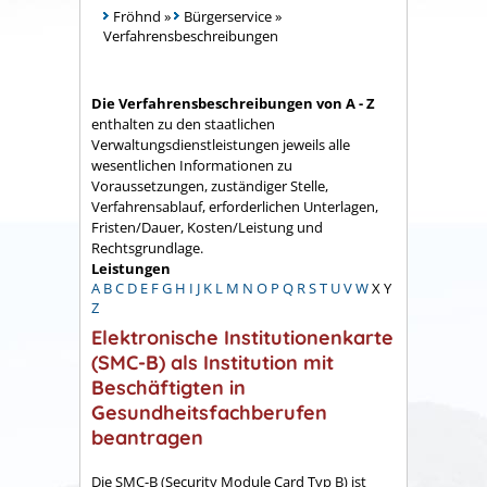
Fröhnd
»
Bürgerservice
»
Verfahrensbeschreibungen
Die Verfahrensbeschreibungen von A - Z
enthalten zu den staatlichen
Verwaltungsdienstleistungen jeweils alle
wesentlichen Informationen zu
Voraussetzungen, zuständiger Stelle,
Verfahrensablauf, erforderlichen Unterlagen,
Fristen/Dauer, Kosten/Leistung und
Rechtsgrundlage.
Leistungen
A
B
C
D
E
F
G
H
I
J
K
L
M
N
O
P
Q
R
S
T
U
V
W
X
Y
Z
Elektronische Institutionenkarte
(SMC-B) als Institution mit
Beschäftigten in
Gesundheitsfachberufen
beantragen
Die SMC-B (Security Module Card Typ B) ist