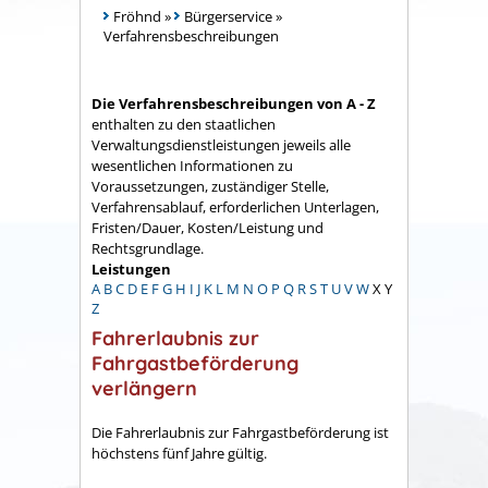
Fröhnd
»
Bürgerservice
»
Verfahrensbeschreibungen
Die Verfahrensbeschreibungen von A - Z
enthalten zu den staatlichen
Verwaltungsdienstleistungen jeweils alle
wesentlichen Informationen zu
Voraussetzungen, zuständiger Stelle,
Verfahrensablauf, erforderlichen Unterlagen,
Fristen/Dauer, Kosten/Leistung und
Rechtsgrundlage.
Leistungen
A
B
C
D
E
F
G
H
I
J
K
L
M
N
O
P
Q
R
S
T
U
V
W
X
Y
Z
Fahrerlaubnis zur
Fahrgastbeförderung
verlängern
Die Fahrerlaubnis zur Fahrgastbeförderung ist
höchstens fünf Jahre gültig.