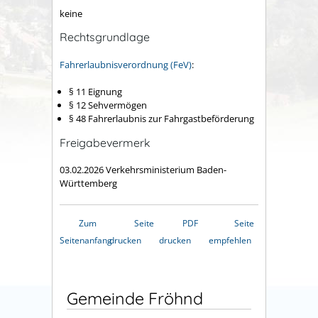
keine
Rechtsgrundlage
Fahrerlaubnisverordnung (FeV)
:
§ 11 Eignung
§ 12 Sehvermögen
§ 48 Fahrerlaubnis zur Fahrgastbeförderung
Freigabevermerk
03.02.2026 Verkehrsministerium Baden-
Württemberg
Zum
Seite
PDF
Seite
Seitenanfang
drucken
drucken
empfehlen
Gemeinde Fröhnd