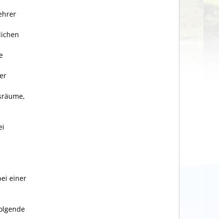
ehrer
lichen
e
er
tsräume,
ei
bei einer
folgende