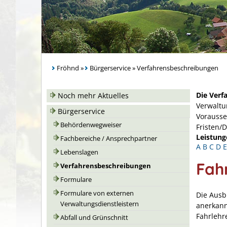
Fröhnd
»
Bürgerservice
»
Verfahrensbeschreibungen
Die Verf
Noch mehr Aktuelles
Verwaltu
Bürgerservice
Vorausse
Behördenwegweiser
Fristen/
Leistung
Fachbereiche / Ansprechpartner
A
B
C
D
E
Lebenslagen
Fah
Verfahrensbeschreibungen
Formulare
Formulare von externen
Die Ausb
Verwaltungsdienstleistern
anerkann
Fahrlehr
Abfall und Grünschnitt