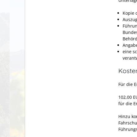
Unterlage
Kopie 
Auszug
Führu
Bundes
Behör
Angabe
eine s
verant
Koste
Für die 
102,00 E
für die E
Hinzu ko
Fahrschu
Führungs