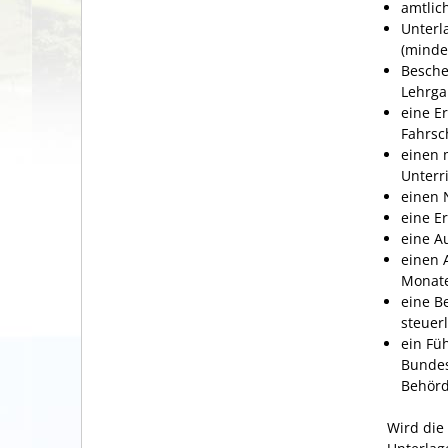
amtlic
Unterl
(minde
Besche
Lehrga
eine E
Fahrsc
einen 
Unterr
einen 
eine E
eine A
einen 
Monate
eine B
steuerl
ein Fü
Bundes
Behörd
Wird die