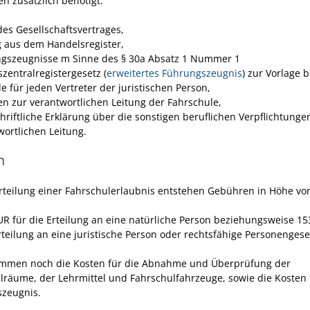
n zusätzlich benötigt:
des Gesellschaftsvertrages,
 aus dem Handelsregister,
ngszeugnisse
m Sinne des § 30a Absatz 1 Nummer 1
zentralregistergesetz (
erweitertes Führungszeugnis
)
zur Vorlage b
de
für jeden Vertreter der juristischen Person,
n zur verantwortlichen Leitung der Fahrschule,
chriftliche Erklärung über die sonstigen beruflichen Verpflichtunge
wortlichen Leitung.
n
Erteilung einer Fahrschulerlaubnis entstehen Gebühren in Höhe vo
UR für die Erteilung an eine natürliche Person beziehungsweise 1
rteilung an eine juristische Person oder rechtsfähige Personengesel
mmen noch die Kosten für die Abnahme und Überprüfung der
lräume, der Lehrmittel und Fahrschulfahrzeuge, sowie die Kosten 
zeugnis.