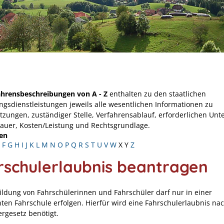
ahrensbeschreibungen von A - Z
enthalten zu den staatlichen
ngsdienstleistungen jeweils alle wesentlichen Informationen zu
tzungen, zuständiger Stelle, Verfahrensablauf, erforderlichen Unt
Dauer, Kosten/Leistung und Rechtsgrundlage.
en
F
G
H
I
J
K
L
M
N
O
P
Q
R
S
T
U
V
W
X
Y
Z
rschulerlaubnis beantragen
ildung von Fahrschülerinnen und Fahrschüler darf nur in einer
ten Fahrschule erfolgen. Hierfür wird eine Fahrschulerlaubnis n
ergesetz benötigt.