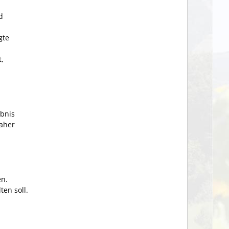
d
gte
t,
ubnis
daher
en.
en soll.