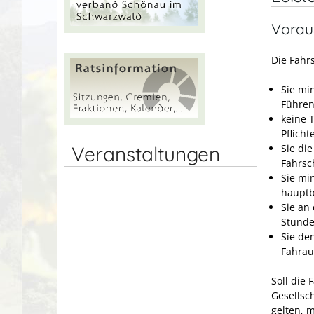
Vorau
Die Fahr
Sie mi
Führen
keine 
Pflicht
Sie die
Veranstaltungen
Fahrsc
Sie mi
hauptb
Sie an
Stunde
Sie de
Fahrau
Soll die 
Gesellsc
gelten, 