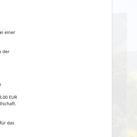
ei einer
n der
n
53,00 EUR
lschaft.
für das