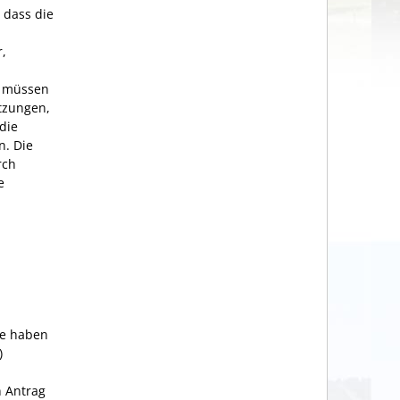
 dass die
r,
t müssen
etzungen,
die
n. Die
rch
e
se haben
)
n Antrag