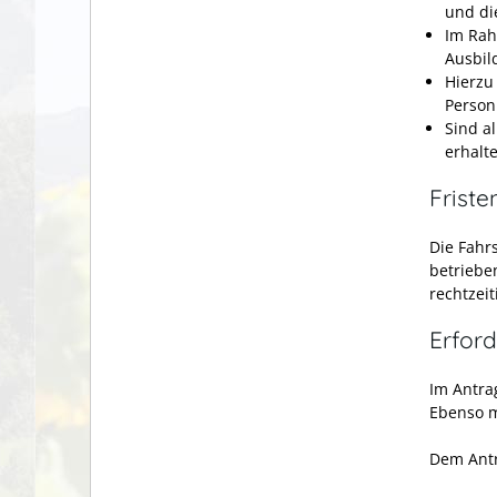
und di
Im Rah
Ausbil
Hierzu
Person
Sind al
erhalte
Friste
Die Fahr
betriebe
rechtzei
Erford
Im Antra
Ebenso m
Dem Antr