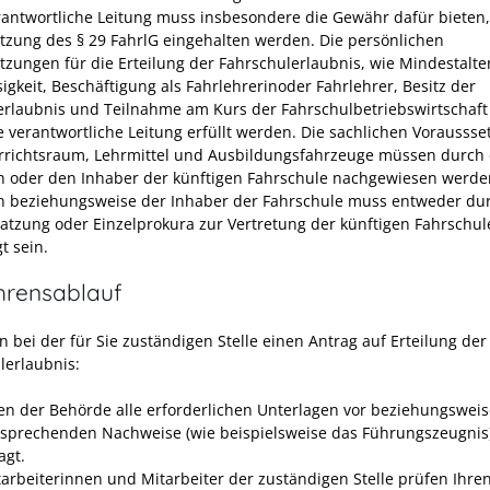
rantwortliche Leitung muss insbesondere die Gewähr dafür bieten,
tzung des § 29 FahrlG eingehalten werden. Die persönlichen
tzungen für die Erteilung der Fahrschulerlaubnis, wie Mindestalte
igkeit, Beschäftigung als Fahrlehrerinoder Fahrlehrer, Besitz der
erlaubnis und Teilnahme am Kurs der Fahrschulbetriebswirtschaf
e verantwortliche Leitung erfüllt werden. Die sachlichen Vorausss
rrichtsraum, Lehrmittel und Ausbildungsfahrzeuge müssen durch 
n oder den Inhaber der künftigen Fahrschule nachgewiesen werde
n beziehungsweise der Inhaber der Fahrschule muss entweder du
Satzung oder Einzelprokura zur Vertretung der künftigen Fahrschul
t sein.
hrensablauf
en bei der für Sie zuständigen Stelle einen Antrag auf Erteilung der
lerlaubnis:
gen der Behörde alle erforderlichen Unterlagen vor beziehungswei
tsprechenden Nachweise (wie beispielsweise das Führungszeugnis
agt.
tarbeiterinnen und Mitarbeiter der zuständigen Stelle prüfen Ihre