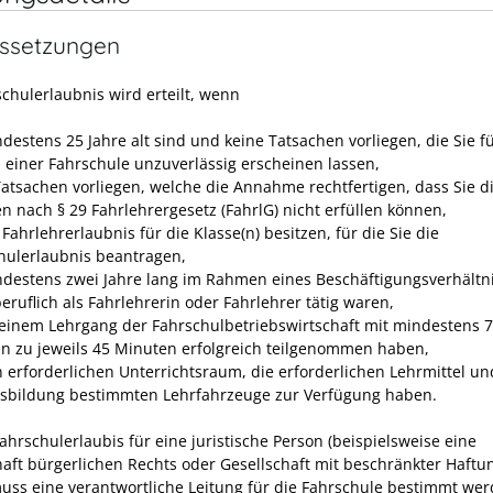
ssetzungen
schulerlaubnis wird erteilt, wenn
ndestens 25 Jahre alt sind und keine Tatsachen vorliegen, die Sie f
 einer Fahrschule unzuverlässig erscheinen lassen,
Tatsachen vorliegen, welche die Annahme rechtfertigen, dass Sie d
en nach § 29 Fahrlehrergesetz (FahrlG) nicht erfüllen können,
 Fahrlehrerlaubnis für die Klasse(n) besitzen, für die Sie die
hulerlaubnis beantragen,
ndestens zwei Jahre lang im Rahmen eines Beschäftigungsverhältn
eruflich als Fahrlehrerin oder Fahrlehrer tätig waren,
 einem Lehrgang der Fahrschulbetriebswirtschaft mit mindestens 
n zu jeweils 45 Minuten erfolgreich teilgenommen haben,
n erforderlichen Unterrichtsraum, die erforderlichen Lehrmittel un
sbildung bestimmten Lehrfahrzeuge zur Verfügung haben.
Fahrschulerlaubis für eine juristische Person (beispielsweise eine
haft bürgerlichen Rechts oder Gesellschaft mit beschränkter Haftu
muss eine verantwortliche Leitung für die Fahrschule bestimmt wer