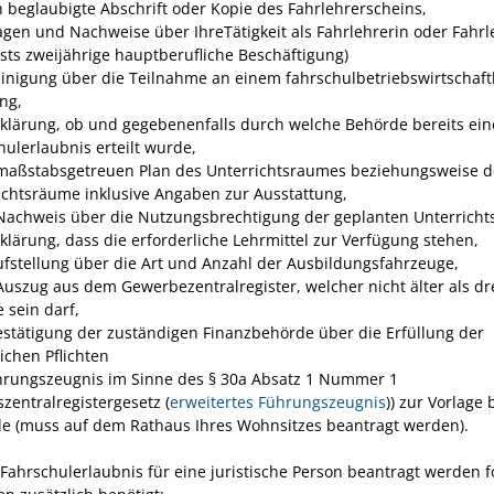
h beglaubigte Abschrift oder Kopie des Fahrlehrerscheins,
agen und Nachweise über IhreTätigkeit als Fahrlehrerin oder Fahrl
sts zweijährige hauptberufliche Beschäftigung)
inigung über die Teilnahme an einem fahrschulbetriebswirtschaft
ng,
rklärung, ob und gegebenenfalls durch welche Behörde bereits ein
hulerlaubnis erteilt wurde,
maßstabsgetreuen Plan des Unterrichtsraumes beziehungsweise d
ichtsräume inklusive Angaben zur Ausstattung,
Nachweis über die Nutzungsbrechtigung der geplanten Unterrich
rklärung, dass die erforderliche Lehrmittel zur Verfügung stehen,
ufstellung über die Art und Anzahl der Ausbildungsfahrzeuge,
Auszug aus dem Gewerbezentralregister, welcher nicht älter als dr
 sein darf,
estätigung der zuständigen Finanzbehörde über die Erfüllung der
ichen Pflichten
hrungszeugnis im Sinne des § 30a Absatz 1 Nummer 1
zentralregistergesetz (
erweitertes Führungszeugnis
)) zur Vorlage 
e (muss auf dem Rathaus Ihres Wohnsitzes beantragt werden).
 Fahrschulerlaubnis für eine juristische Person beantragt werden 