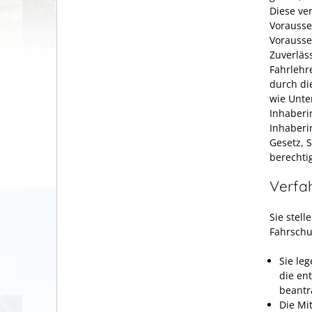
Diese ve
Vorausse
Vorausse
Zuverläss
Fahrlehr
durch di
wie Unte
Inhaberi
Inhaberi
Gesetz, 
berechtig
Verfa
Sie stell
Fahrschu
Sie le
die en
beantr
Die Mi