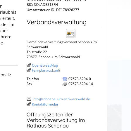
BIC: SOLADES1SFH
en
Umsatzsteuer-ID: DE178926277
erlaubnis
erteilt.
Verbandsverwaltung
oder im
aber
ehrere
Gemeindeverwaltungsverband Schönau im
ne
Schwarzwald
Talstraße 22
79677
Schönau im Schwarzwald
OpenStreetMap
Fahrplanauskunft
ensitz
Telefon
07673 8204-0
Fax
07673 8204-14
info@schoenau-im-schwarzwald.de
Kontaktformular
Öffnungszeiten der
Verbandsverwaltung im
Rathaus Schönau