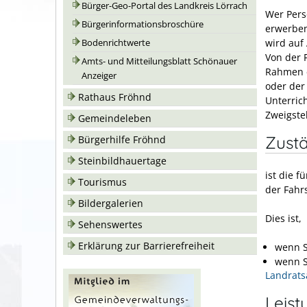
Bürger-Geo-Portal des Landkreis Lörrach
Wer Pers
Bürgerinformationsbroschüre
erwerben
wird auf 
Bodenrichtwerte
Von der 
Amts- und Mitteilungsblatt Schönauer
Rahmen e
Anzeiger
oder der
Rathaus Fröhnd
Unterric
Zweigste
Gemeindeleben
Zustä
Bürgerhilfe Fröhnd
Steinbildhauertage
ist die 
Tourismus
der Fahr
Bildergalerien
Dies ist,
Sehenswertes
Erklärung zur Barrierefreiheit
wenn S
wenn S
Landrats
Leist